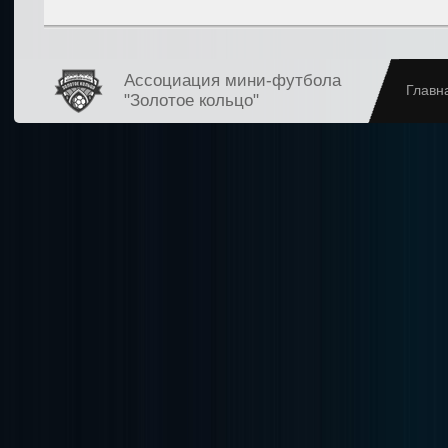
Ассоциация мини-футбола
Главн
"Золотое кольцо"