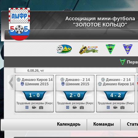
Ассоциация мини-футбола
"ЗОЛОТОЕ КОЛЬЦО"
Перве
6.08.26, чт
а 14
Динамо Киров 14
Динамо - 2 14
Динамо - 2 14
лые 14
Шинник 2015
Шинник 2015
Динамо Киров 14
1 - 0
2 - 0
4 - 2
еповец)
Трудовые резервы (Киров)
Трудовые резервы (Киров)
Трудовые резервы (Киров)
Календарь
Команды
Стат