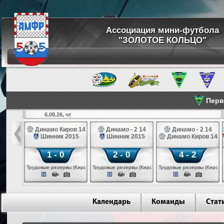
Ассоциация мини-футбола
"ЗОЛОТОЕ КОЛЬЦО"
Перве
6.08.26, чт
а 14
Динамо Киров 14
Динамо - 2 14
Динамо - 2 14
лые 14
Шинник 2015
Шинник 2015
Динамо Киров 14
1 - 0
2 - 0
4 - 2
еповец)
Трудовые резервы (Киров)
Трудовые резервы (Киров)
Трудовые резервы (Киров)
Календарь
Команды
Стат