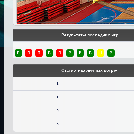
Результаты последних игр
В
П
П
В
П
В
В
В
Н
В
Статистика личных встреч
1
1
0
0