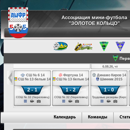
Ассоциация мини-футбола
"ЗОЛОТОЕ КОЛЬЦО"
Перве
ср
6.08.26, чт
а 14
СШ № 6 14
Фортуна 14
Динамо Киров 14
 14
СШ № 13 белые 14
СШ № 13 белые 14
Шинник 2015
2 - 1
1 - 2
1 - 0
еповец)
СОШ № 32 (Череповец)
СОШ № 32 (Череповец)
Трудовые резервы (Киров)
Календарь
Команды
Стат