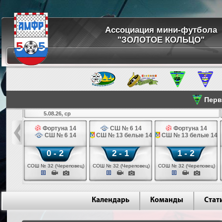
Ассоциация мини-футбола
"ЗОЛОТОЕ КОЛЬЦО"
Перве
5.08.26, ср
льщик 14
Фортуна 14
СШ № 6 14
Фортуна 14
 3 14
СШ № 6 14
СШ № 13 белые 14
СШ № 13 белые 14
0 - 2
2 - 1
1 - 2
ваново)
СОШ № 32 (Череповец)
СОШ № 32 (Череповец)
СОШ № 32 (Череповец)
Календарь
Команды
Стат