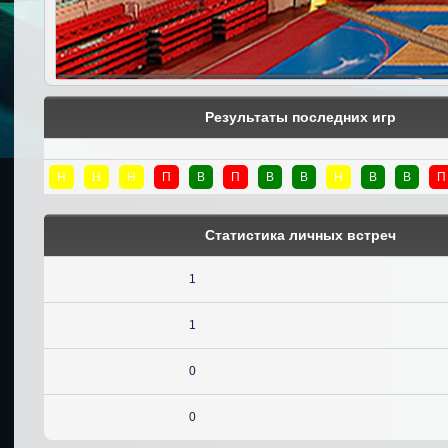
Результаты последних игр
Н
Н
Н
П
В
П
В
В
Н
В
В
П
Статистика личных встреч
1
1
0
0