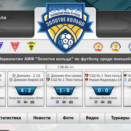
ола
ервенство АМФ "Золотое кольцо" по футболу среди юношей 2
7.08.26, пт
4
Динамо - 2 14
Динамо Кострома 14
СШ № 1 Текстильщик 1
Н
5
Динамо Киров 14
СШ № 1 Текстильщик 14
Наши Надежды 14
Д
4 - 2
1 - 0
0 - 0
иров)
Трудовые резервы (Киров)
Динамо (Кострома)
Динамо (Кострома)
Статистика
Новости
Фото
Видео
Турниры