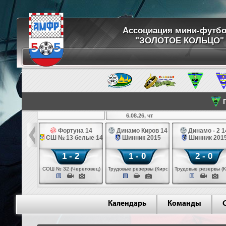
Ассоциация мини-футб
"ЗОЛОТОЕ КОЛЬЦО"
П
6.08.26, чт
 № 6 14
Фортуна 14
Динамо Киров 14
Динамо - 2 1
3 белые 14
СШ № 13 белые 14
Шинник 2015
Шинник 201
 - 1
1 - 2
1 - 0
2 - 0
 (Череповец)
СОШ № 32 (Череповец)
Трудовые резервы (Киров)
Трудовые резервы (К
Календарь
Команды