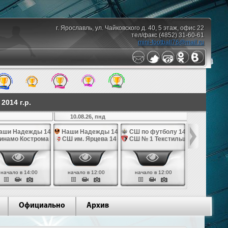
г. Ярославль, ул. Чайковского д. 40, 5 этаж, офис 22
тел/факс (4852) 31-60-61
mini-football76@mail.ru
014 г.р.
10.08.26, пнд
4
аши Надежды 14
Наши Надежды 14
СШ по футболу 14
СШ им. Яр
инамо Кострома 14
СШ им. Ярцева 14
СШ № 1 Текстильщик 14
Волжан
начало в 14:00
начало в 12:00
начало в 12:00
начало в 
Официально
Архив