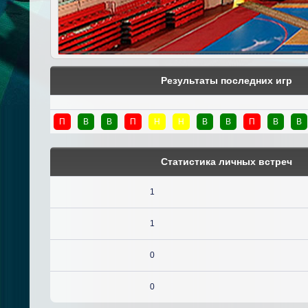
Результаты последних игр
П
В
В
П
Н
Н
В
В
П
В
В
Статистика личных встреч
1
1
0
0