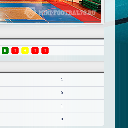
В
П
Н
П
П
1
0
1
0