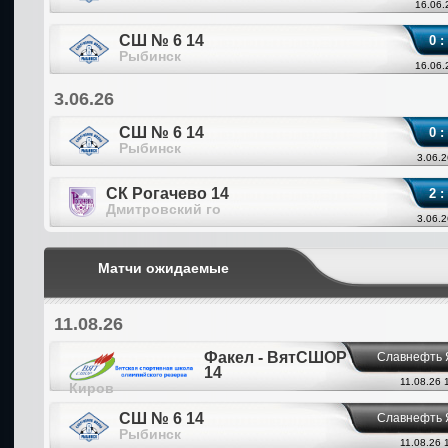
16.06.
СШ № 6 14
0 :
Рыбинск
16.06.
3.06.26
СШ № 6 14
0 :
Рыбинск
3.06.2
СК Рогачево 14
2 :
Дмитровский го
3.06.2
Матчи ожидаемые
11.08.26
Факел - ВятСШОР
Славнефть 
14
11.08.26 
Киров
СШ № 6 14
Славнефть 
Рыбинск
11.08.26 