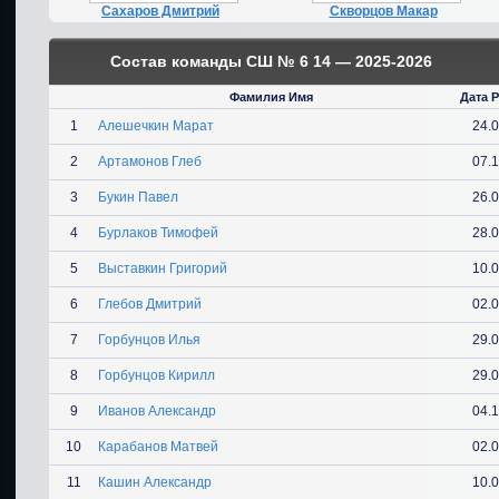
Сахаров Дмитрий
Скворцов Макар
Состав команды СШ № 6 14 — 2025-2026
Фамилия Имя
Дата 
1
Алешечкин Марат
24.
2
Артамонов Глеб
07.
3
Букин Павел
26.
4
Бурлаков Тимофей
28.
5
Выставкин Григорий
10.
6
Глебов Дмитрий
02.
7
Горбунцов Илья
29.
8
Горбунцов Кирилл
29.
9
Иванов Александр
04.
10
Карабанов Матвей
02.
11
Кашин Александр
10.