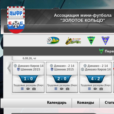
Ассоциация мини-футбола
"ЗОЛОТОЕ КОЛЬЦО"
Перве
6.08.26, чт
а 14
Динамо Киров 14
Динамо - 2 14
Динамо - 2 14
лые 14
Шинник 2015
Шинник 2015
Динамо Киров 14
1 - 0
2 - 0
4 - 2
еповец)
Трудовые резервы (Киров)
Трудовые резервы (Киров)
Трудовые резервы (Киров)
Календарь
Команды
Стат