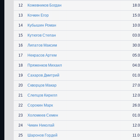
12
Кожевников Богдан
18.
13
Кочкин Егор
15.
14
Кубышин Роман
10.
15
Кутюгов Степан
03.
16
Липатов Максим
30.
17
Некрасов Артем
05.
18
Пряженков Михаил
04.
19
Сахаров Дмитрий
01.
20
Скворцов Макар
27.
21
Слепцов Кирилл
12.
22
Сорокин Марк
26.
23
Холомеев Семен
01.
24
Чикин Николай
12.
25
Шаронов Гордей
11.