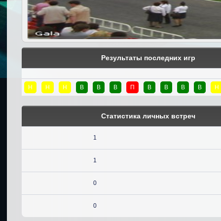
Результаты последних игр
Н
Н
Н
В
В
В
П
В
В
В
В
Н
Статистика личных встреч
1
1
0
0