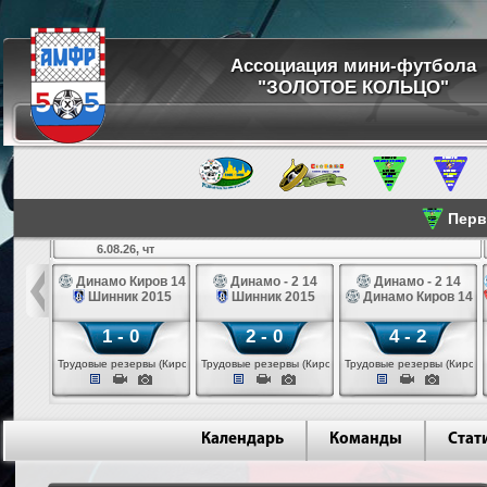
Ассоциация мини-футбола
"ЗОЛОТОЕ КОЛЬЦО"
Перве
6.08.26, чт
а 14
Динамо Киров 14
Динамо - 2 14
Динамо - 2 14
лые 14
Шинник 2015
Шинник 2015
Динамо Киров 14
1 - 0
2 - 0
4 - 2
еповец)
Трудовые резервы (Киров)
Трудовые резервы (Киров)
Трудовые резервы (Киров)
Календарь
Команды
Стат