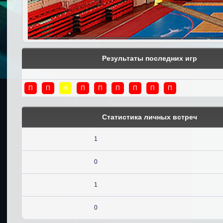
Результаты последних игр
П
П
Н
П
П
П
П
П
П
Статистика личных встреч
1
0
1
0