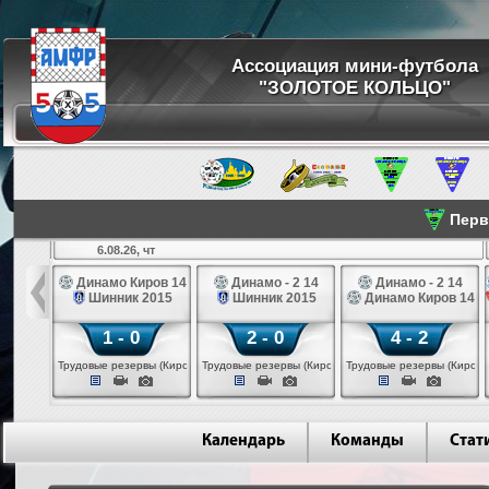
Ассоциация мини-футбола
"ЗОЛОТОЕ КОЛЬЦО"
Перве
6.08.26, чт
а 14
Динамо Киров 14
Динамо - 2 14
Динамо - 2 14
лые 14
Шинник 2015
Шинник 2015
Динамо Киров 14
1 - 0
2 - 0
4 - 2
еповец)
Трудовые резервы (Киров)
Трудовые резервы (Киров)
Трудовые резервы (Киров)
Календарь
Команды
Стат