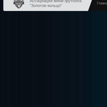
Ассоциация мини-футбола
Главн
"Золотое кольцо"