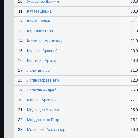
10
Журавлев Даниил
20.
11
Катаев Демид
08.
12
Кийко Богдан
27.
13
Кириллов Егор
01.
14
Козвонин Александр
01.
15
Корякин Арсений
18.
16
Костицин Артем
10.
17
Лалетин Лев
31.
18
Логиновский Петр
22.
19
Лопатин Андрей
26.
20
Марьин Арсений
27.
21
Медведев Максим
05.
22
Мордовченко Егор
25.
23
Мошонкин Александр
30.