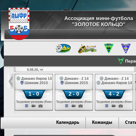
Ассоциация мини-футбола
"ЗОЛОТОЕ КОЛЬЦО"
Перве
6.08.26, чт
а 14
Динамо Киров 14
Динамо - 2 14
Динамо - 2 14
лые 14
Шинник 2015
Шинник 2015
Динамо Киров 14
1 - 0
2 - 0
4 - 2
еповец)
Трудовые резервы (Киров)
Трудовые резервы (Киров)
Трудовые резервы (Киров)
Календарь
Команды
Стат