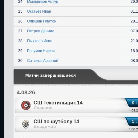
24
Мыльников Артур
26.
25
Окатьев Иван
01.
26
Олюшин Платон
28.
27
Петров Даниил
07.
28
Пыхтеев Иван
21.
29
Разумов Никита
18.
30
Сатюков Арсений
08.
Матчи завершившиеся
4.08.26
СШ Текстильщик 14
0 :
Иваново
4.08.2
СШ по футболу 14
5 :
Владимир
4.08.2