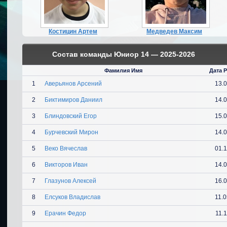
Костицин Артем
Медведев Максим
Состав команды Юниор 14 — 2025-2026
Фамилия Имя
Дата 
1
Аверьянов Арсений
13.
2
Биктимиров Даниил
14.
3
Блиндовский Егор
15.
4
Бурчевский Мирон
14.
5
Веко Вячеслав
01.
6
Викторов Иван
14.
7
Глазунов Алексей
16.
8
Елсуков Владислав
11.
9
Ерачин Федор
11.