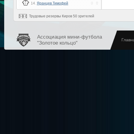
14.
Яранцев Тимофей
0
0
З
Трудовые резервы Киров 50 зрителей
Ассоциация мини-футбола
Главн
"Золотое кольцо"