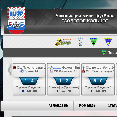
Ассоциация мини-футбола
"ЗОЛОТОЕ КОЛЬЦО"
Перве
жды 14
СШ Текстильщик 14
Факел - ВятСШОР 14
СШ по футболу 14
н 14
Грань 14
СК Рогачево 14
СШ Текстильщик 14
1 - 4
1 - 2
5 - 0
шма)
Торпедо (Владимир)
Славнефть (Ярославль)
Торпедо (Владимир)
Календарь
Команды
Стат