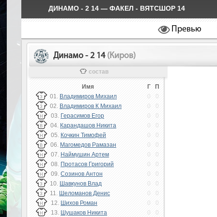
ДИНАМО - 2 14 — ФАКЕЛ - ВЯТСШОР 14
Превью
Динамо - 2 14
(Киров)
состав
Имя
Г
П
01.
Владимиров Михаил
0
0
З
02.
Владимиров К Михаил
0
0
З
03.
Герасимов Егор
0
0
Н
04.
Карандашов Никита
0
0
В
05.
Кочкин Тимофей
0
0
Н
06.
Магомедов Рамазан
0
0
В
07.
Наймушин Артем
0
0
Н
08.
Протасов Григорий
0
0
Н
09.
Созинов Антон
0
0
Н
10.
Шавкунов Влад
0
0
З
11.
Шеломанов Денис
0
0
З
12.
Шихов Роман
0
0
Н
13.
Шушаков Никита
0
0
Н