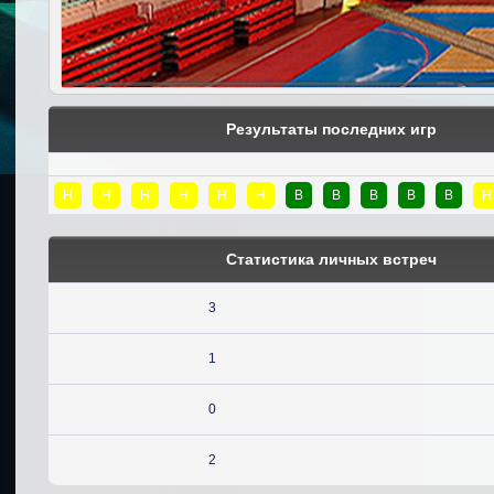
Результаты последних игр
Н
Н
Н
Н
Н
Н
В
В
В
В
В
Н
Статистика личных встреч
3
1
0
2