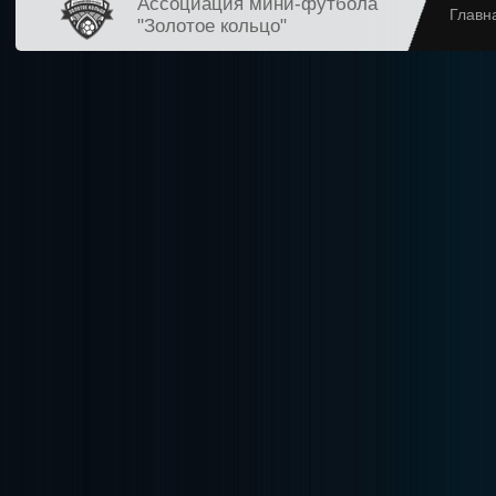
Ассоциация мини-футбола
Главн
"Золотое кольцо"