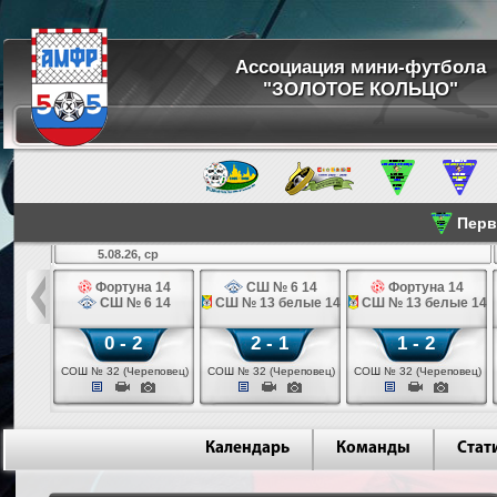
Ассоциация мини-футбола
"ЗОЛОТОЕ КОЛЬЦО"
Перве
5.08.26, ср
льщик 14
Фортуна 14
СШ № 6 14
Фортуна 14
 3 14
СШ № 6 14
СШ № 13 белые 14
СШ № 13 белые 14
0 - 2
2 - 1
1 - 2
ваново)
СОШ № 32 (Череповец)
СОШ № 32 (Череповец)
СОШ № 32 (Череповец)
Календарь
Команды
Стат