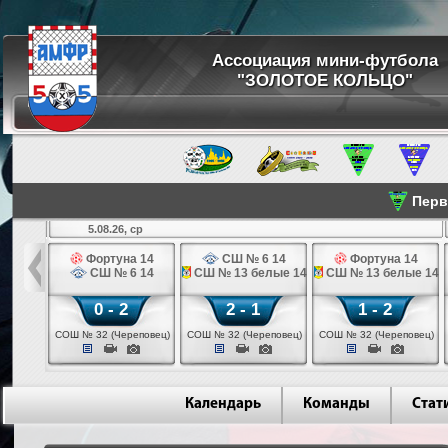
Ассоциация мини-футбола
"ЗОЛОТОЕ КОЛЬЦО"
Перве
5.08.26, ср
льщик 14
Фортуна 14
СШ № 6 14
Фортуна 14
 3 14
СШ № 6 14
СШ № 13 белые 14
СШ № 13 белые 14
0 - 2
2 - 1
1 - 2
ваново)
СОШ № 32 (Череповец)
СОШ № 32 (Череповец)
СОШ № 32 (Череповец)
Календарь
Команды
Стат