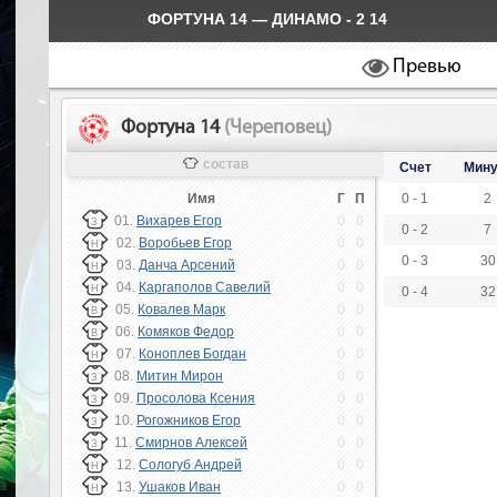
ФОРТУНА 14 — ДИНАМО - 2 14
Превью
Фортуна 14
(Череповец)
состав
Счет
Мину
Имя
Г
П
0 - 1
2
01.
Вихарев Егор
0
0
З
0 - 2
7
02.
Воробьев Егор
0
0
Н
0 - 3
30
03.
Данча Арсений
0
0
Н
04.
Каргаполов Савелий
0
0
Н
0 - 4
32
05.
Ковалев Марк
0
0
В
06.
Комяков Федор
0
0
В
07.
Коноплев Богдан
0
0
Н
08.
Митин Мирон
0
0
З
09.
Просолова Ксения
0
0
З
10.
Рогожников Егор
0
0
З
11.
Смирнов Алексей
0
0
З
12.
Сологуб Андрей
0
0
Н
13.
Ушаков Иван
0
0
Н