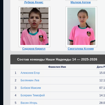
Лубков Денис
Малков Артем
Сидоров Кирилл
Смоголева Ксения
Состав команды Наши Надежды 14 — 2025-2026
Фамилия Имя
Дата 
1
Алексеев Егор
15.
2
Белянкин Лев
12.
3
Бобков Максим
07.
4
Бояркин Тимофей
14.
5
Васин Игорь
28.