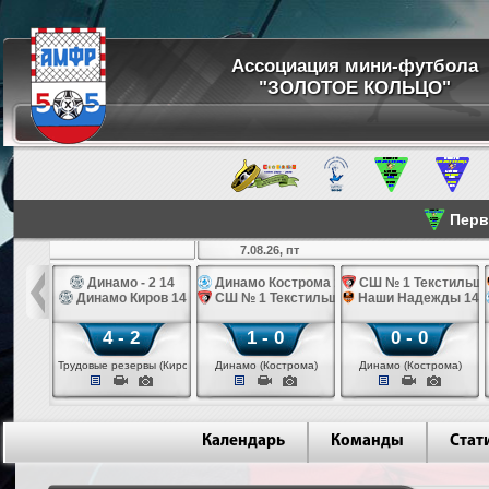
Ассоциация мини-футбола
"ЗОЛОТОЕ КОЛЬЦО"
Перве
7.08.26, пт
 2 14
Динамо - 2 14
Динамо Кострома 14
СШ № 1 Текстильщи
2015
Динамо Киров 14
СШ № 1 Текстильщик 14
Наши Надежды 14
4 - 2
1 - 0
0 - 0
вы (Киров)
Трудовые резервы (Киров)
Динамо (Кострома)
Динамо (Кострома)
Календарь
Команды
Стат