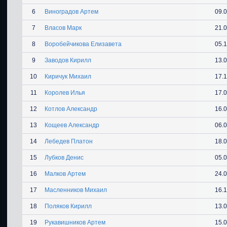
6
Виноградов Артем
09.
7
Власов Марк
21.
8
Воробейчикова Елизавета
05.
9
Заводов Кирилл
13.
10
Киричук Михаил
17.
11
Королев Илья
17.
12
Котлов Александр
16.
13
Кощеев Александр
06.
14
Лебедев Платон
18.
15
Лубков Денис
05.
16
Малков Артем
24.
17
Масленников Михаил
16.
18
Поляков Кирилл
13.
19
Рукавишников Артем
15.