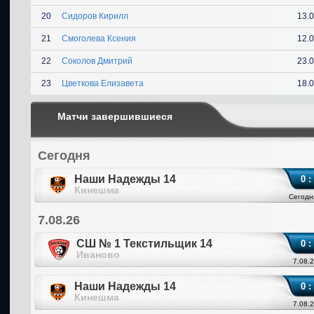
20
Сидоров Кирилл
13.
21
Смоголева Ксения
12.
22
Соколов Дмитрий
23.
23
Цветкова Елизавета
18.
Матчи завершившиеся
Сегодня
Наши Надежды 14
0 :
Кинешма
Сегодн
7.08.26
СШ № 1 Текстильщик 14
0 :
Иваново
7.08.2
Наши Надежды 14
0 :
Кинешма
7.08.2