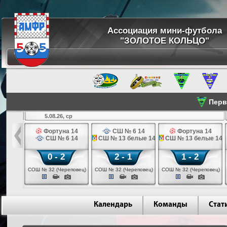
Ассоциация мини-футбола
"ЗОЛОТОЕ КОЛЬЦО"
Перве
5.08.26, ср
льщик 14
Фортуна 14
СШ № 6 14
Фортуна 14
 3 14
СШ № 6 14
СШ № 13 белые 14
СШ № 13 белые 14
0 - 2
2 - 1
1 - 2
ваново)
СОШ № 32 (Череповец)
СОШ № 32 (Череповец)
СОШ № 32 (Череповец)
Календарь
Команды
Стат