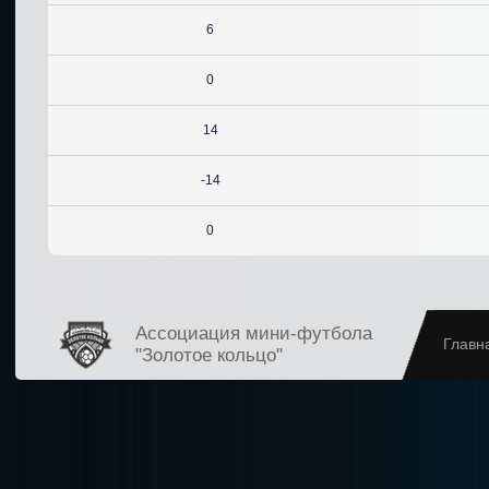
6
0
14
-14
0
Ассоциация мини-футбола
Главн
"Золотое кольцо"