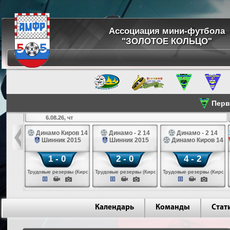
Ассоциация мини-футбола
"ЗОЛОТОЕ КОЛЬЦО"
Перве
6.08.26, чт
а 14
Динамо Киров 14
Динамо - 2 14
Динамо - 2 14
лые 14
Шинник 2015
Шинник 2015
Динамо Киров 14
1 - 0
2 - 0
4 - 2
еповец)
Трудовые резервы (Киров)
Трудовые резервы (Киров)
Трудовые резервы (Киров)
Календарь
Команды
Стат