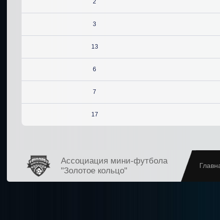
2
3
13
6
7
17
Ассоциация мини-футбола
Главн
"Золотое кольцо"