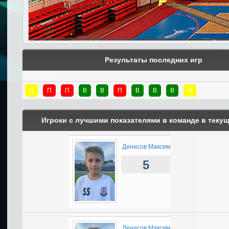
Результаты последних игр
Н
П
П
В
В
П
В
В
В
Н
Игроки с лучшими показателями в команде в теку
Денисов Максим
5
Денисов Максим