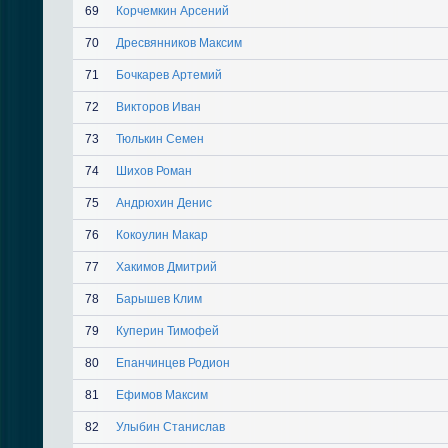
69
Корчемкин Арсений
70
Дресвянников Максим
71
Бочкарев Артемий
72
Викторов Иван
73
Тюлькин Семен
74
Шихов Роман
75
Андрюхин Денис
76
Кокоулин Макар
77
Хакимов Дмитрий
78
Барышев Клим
79
Куперин Тимофей
80
Епанчинцев Родион
81
Ефимов Максим
82
Улыбин Станислав