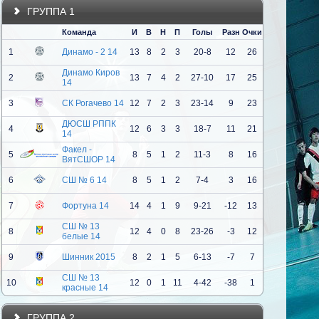
ГРУППА 1
Команда
И
В
Н
П
Голы
Разн
Очки
1
Динамо - 2 14
13
8
2
3
20-8
12
26
Динамо Киров
2
13
7
4
2
27-10
17
25
14
3
СК Рогачево 14
12
7
2
3
23-14
9
23
ДЮСШ РППК
4
12
6
3
3
18-7
11
21
14
Факел -
5
8
5
1
2
11-3
8
16
ВятСШОР 14
6
СШ № 6 14
8
5
1
2
7-4
3
16
7
Фортуна 14
14
4
1
9
9-21
-12
13
СШ № 13
8
12
4
0
8
23-26
-3
12
белые 14
9
Шинник 2015
8
2
1
5
6-13
-7
7
СШ № 13
10
12
0
1
11
4-42
-38
1
красные 14
ГРУППА 2