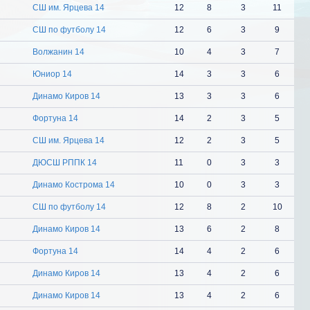
СШ им. Ярцева 14
12
8
3
11
СШ по футболу 14
12
6
3
9
Волжанин 14
10
4
3
7
Юниор 14
14
3
3
6
Динамо Киров 14
13
3
3
6
Фортуна 14
14
2
3
5
СШ им. Ярцева 14
12
2
3
5
ДЮСШ РППК 14
11
0
3
3
Динамо Кострома 14
10
0
3
3
СШ по футболу 14
12
8
2
10
Динамо Киров 14
13
6
2
8
Фортуна 14
14
4
2
6
Динамо Киров 14
13
4
2
6
Динамо Киров 14
13
4
2
6