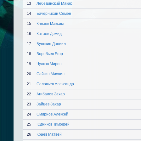
13
Лебединский Макар
14
Бачернихин Семен
15
Князев Максим
16
Катаев Демид
17
Буянкин Даниил
18
Воробьев Егор
19
Чулков Мирон
20
Сайкин Михаил
21
Соловьев Александр
22
Агибалов Захар
23
Зайцев Захар
24
Смирнов Алексей
25
Юдников Тимофей
26
Краев Матвей