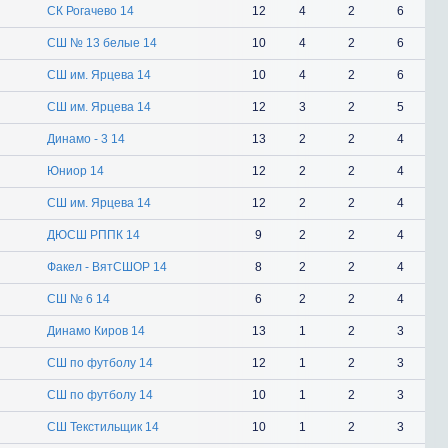
СК Рогачево 14
12
4
2
6
СШ № 13 белые 14
10
4
2
6
СШ им. Ярцева 14
10
4
2
6
СШ им. Ярцева 14
12
3
2
5
Динамо - 3 14
13
2
2
4
Юниор 14
12
2
2
4
СШ им. Ярцева 14
12
2
2
4
ДЮСШ РППК 14
9
2
2
4
Факел - ВятСШОР 14
8
2
2
4
СШ № 6 14
6
2
2
4
Динамо Киров 14
13
1
2
3
СШ по футболу 14
12
1
2
3
СШ по футболу 14
10
1
2
3
СШ Текстильщик 14
10
1
2
3