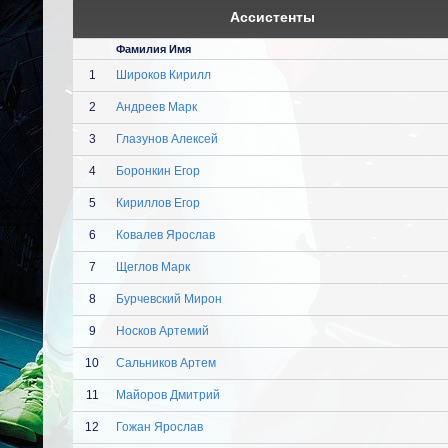
Ассистенты
Фамилия Имя
1
Широков Кирилл
2
Андреев Марк
3
Глазунов Алексей
4
Боронкин Егор
5
Кириллов Егор
6
Ковалев Ярослав
7
Щеглов Марк
8
Бурчевский Мирон
9
Носков Артемий
10
Сальников Артем
11
Майоров Дмитрий
12
Гожан Ярослав