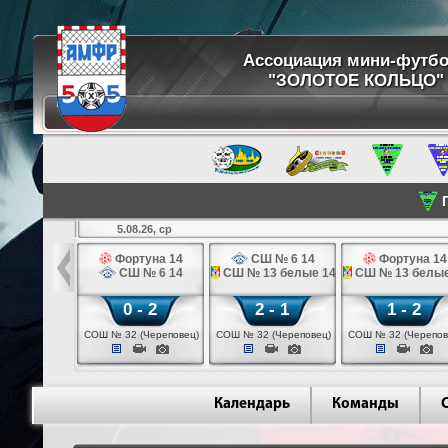
Ассоциация мини-футб
"ЗОЛОТОЕ КОЛЬЦО"
П
5.08.26, ср
кстильщик 14
Фортуна 14
СШ № 6 14
Фортуна 14
мо - 3 14
СШ № 6 14
СШ № 13 белые 14
СШ № 13 белые
 - 0
0 - 2
2 - 1
1 - 2
щик (Иваново)
СОШ № 32 (Череповец)
СОШ № 32 (Череповец)
СОШ № 32 (Черепов
Календарь
Команды