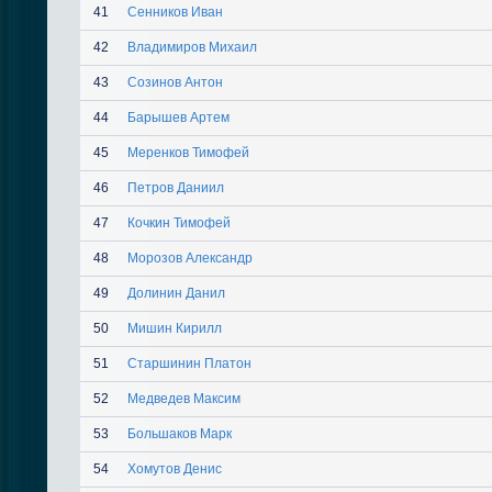
41
Сенников Иван
42
Владимиров Михаил
43
Созинов Антон
44
Барышев Артем
45
Меренков Тимофей
46
Петров Даниил
47
Кочкин Тимофей
48
Морозов Александр
49
Долинин Данил
50
Мишин Кирилл
51
Старшинин Платон
52
Медведев Максим
53
Большаков Марк
54
Хомутов Денис