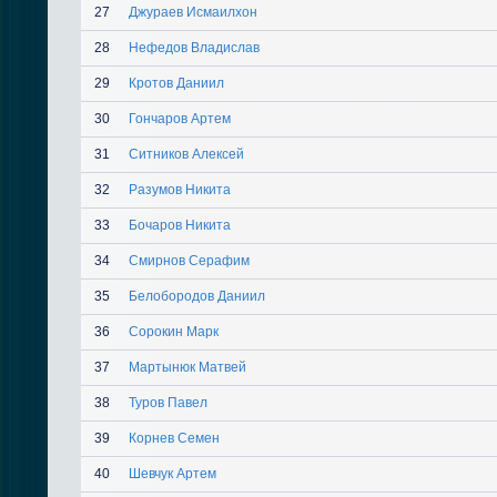
27
Джураев Исмаилхон
28
Нефедов Владислав
29
Кротов Даниил
30
Гончаров Артем
31
Ситников Алексей
32
Разумов Никита
33
Бочаров Никита
34
Смирнов Серафим
35
Белобородов Даниил
36
Сорокин Марк
37
Мартынюк Матвей
38
Туров Павел
39
Корнев Семен
40
Шевчук Артем