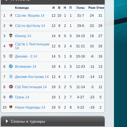
Команда
И
В
Н
П
Голы
Разн
Очки
1
СШ им. Ярцева 14
12
10
1
1
31-7
24
31
2
СШ по футболу 14
12
9
2
1
29-6
23
29
3
Юниор 14
14
9
0
5
34-15
19
27
СШ № 1 Текстильщик
4
12
6
2
4
31-21
10
20
14
5
Динамо - 3 14
14
5
1
8
10-16
-6
16
6
Волжанин 14
10
4
1
5
12-23
-11
13
7
Динамо Кострома 14
12
4
1
7
9-23
-14
13
8
СШ Текстильщик 14
10
3
2
5
11-14
-3
11
9
Грань 14
10
1
2
7
4-27
-23
5
10
Наши Надежды 14
10
0
2
8
3-22
-19
2
Сезоны и турниры