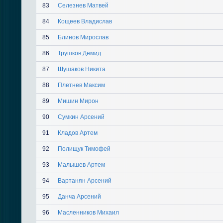
83
Селезнев Матвей
84
Кощеев Владислав
85
Блинов Мирослав
86
Трушков Демид
87
Шушаков Никита
88
Плетнев Максим
89
Мишин Мирон
90
Сумкин Арсений
91
Кладов Артем
92
Полищук Тимофей
93
Малышев Артем
94
Вартанян Арсений
95
Данча Арсений
96
Масленников Михаил