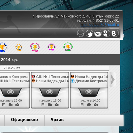
г. Ярославль, ул. Чайковского д. 40, 5 этаж, офис 22
тел/факс (4852) 31-60-61
mini-football76@mail.ru
014 г.р.
7.08.26, пт
10.08.26,
инамо Кострома 14
СШ № 1 Текстильщик 14
Наши Надежды 14
Наши Над
Ш № 1 Текстильщик 14
Наши Надежды 14
Динамо Кострома 14
СШ им. Яр
начало в 12:00
начало в 13:00
начало в 14:00
начало в 
Официально
Архив