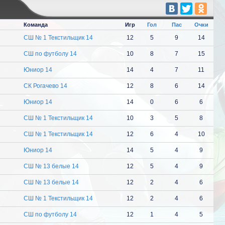
Команда
Игр
Гол
Пас
Очки
СШ № 1 Текстильщик 14
12
5
9
14
СШ по футболу 14
10
8
7
15
Юниор 14
14
4
7
11
СК Рогачево 14
12
8
6
14
Юниор 14
14
0
6
6
СШ № 1 Текстильщик 14
10
3
5
8
СШ № 1 Текстильщик 14
12
6
4
10
Юниор 14
14
5
4
9
СШ № 13 белые 14
12
5
4
9
СШ № 13 белые 14
12
2
4
6
СШ № 1 Текстильщик 14
12
2
4
6
СШ по футболу 14
12
1
4
5