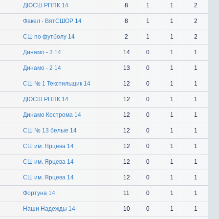
ДЮСШ РППК 14
8
1
1
2
Факел - ВятСШОР 14
8
1
1
2
СШ по футболу 14
2
1
1
2
Динамо - 3 14
14
0
1
1
Динамо - 2 14
13
0
1
1
СШ № 1 Текстильщик 14
12
0
1
1
ДЮСШ РППК 14
12
0
1
1
Динамо Кострома 14
12
0
1
1
СШ № 13 белые 14
12
0
1
1
СШ им. Ярцева 14
12
0
1
1
СШ им. Ярцева 14
12
0
1
1
СШ им. Ярцева 14
12
0
1
1
Фортуна 14
11
0
1
1
Наши Надежды 14
10
0
1
1