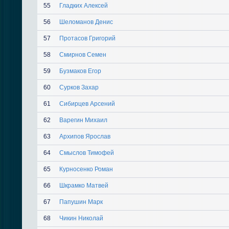
55
Гладких Алексей
56
Шеломанов Денис
57
Протасов Григорий
58
Смирнов Семен
59
Бузмаков Егор
60
Сурков Захар
61
Сибирцев Арсений
62
Варегин Михаил
63
Архипов Ярослав
64
Смыслов Тимофей
65
Курносенко Роман
66
Шкрамко Матвей
67
Папушин Марк
68
Чикин Николай