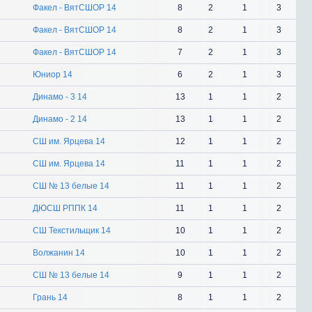
Факел - ВятСШОР 14
8
2
1
3
Факел - ВятСШОР 14
8
2
1
3
Факел - ВятСШОР 14
7
2
1
3
Юниор 14
6
2
1
3
Динамо - 3 14
13
1
1
2
Динамо - 2 14
13
1
1
2
СШ им. Ярцева 14
12
1
1
2
СШ им. Ярцева 14
11
1
1
2
СШ № 13 белые 14
11
1
1
2
ДЮСШ РППК 14
11
1
1
2
СШ Текстильщик 14
10
1
1
2
Волжанин 14
10
1
1
2
СШ № 13 белые 14
9
1
1
2
Грань 14
8
1
1
2