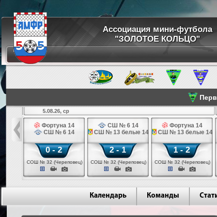
Ассоциация мини-футбола
"ЗОЛОТОЕ КОЛЬЦО"
Перве
5.08.26, ср
льщик 14
Фортуна 14
СШ № 6 14
Фортуна 14
 3 14
СШ № 6 14
СШ № 13 белые 14
СШ № 13 белые 14
0 - 2
2 - 1
1 - 2
ваново)
СОШ № 32 (Череповец)
СОШ № 32 (Череповец)
СОШ № 32 (Череповец)
Календарь
Команды
Стат