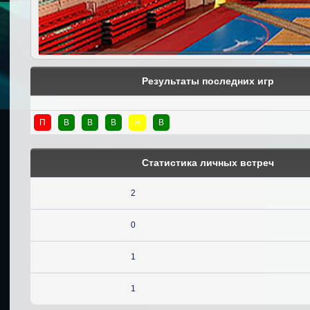
Результаты последних игр
П
В
В
В
Н
В
Статистика личных встреч
2
0
1
1