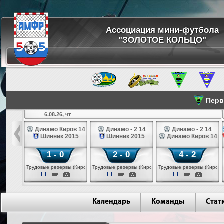
Ассоциация мини-футбола
"ЗОЛОТОЕ КОЛЬЦО"
Перве
6.08.26, чт
а 14
Динамо Киров 14
Динамо - 2 14
Динамо - 2 14
лые 14
Шинник 2015
Шинник 2015
Динамо Киров 14
1 - 0
2 - 0
4 - 2
еповец)
Трудовые резервы (Киров)
Трудовые резервы (Киров)
Трудовые резервы (Киров)
Календарь
Команды
Стат