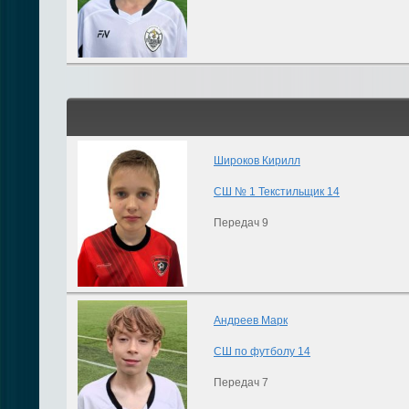
Широков Кирилл
СШ № 1 Текстильщик 14
Передач 9
Андреев Марк
СШ по футболу 14
Передач 7