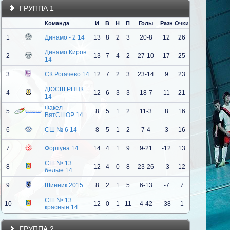
ГРУППА 1
Команда
И
В
Н
П
Голы
Разн
Очки
1
Динамо - 2 14
13
8
2
3
20-8
12
26
Динамо Киров
2
13
7
4
2
27-10
17
25
14
3
СК Рогачево 14
12
7
2
3
23-14
9
23
ДЮСШ РППК
4
12
6
3
3
18-7
11
21
14
Факел -
5
8
5
1
2
11-3
8
16
ВятСШОР 14
6
СШ № 6 14
8
5
1
2
7-4
3
16
7
Фортуна 14
14
4
1
9
9-21
-12
13
СШ № 13
8
12
4
0
8
23-26
-3
12
белые 14
9
Шинник 2015
8
2
1
5
6-13
-7
7
СШ № 13
10
12
0
1
11
4-42
-38
1
красные 14
ГРУППА 2