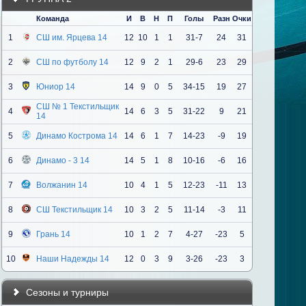
Команда
И
В
Н
П
Голы
Разн
Очки
1
СШ им. Ярцева 14
12
10
1
1
31-7
24
31
2
СШ по футболу 14
12
9
2
1
29-6
23
29
3
Юниор 14
14
9
0
5
34-15
19
27
СШ № 1 Текстильщик
4
14
6
3
5
31-22
9
21
14
5
Динамо Кострома 14
14
6
1
7
14-23
-9
19
6
Динамо - 3 14
14
5
1
8
10-16
-6
16
7
Волжанин 14
10
4
1
5
12-23
-11
13
8
СШ Текстильщик 14
10
3
2
5
11-14
-3
11
9
Грань 14
10
1
2
7
4-27
-23
5
10
Наши Надежды 14
12
0
3
9
3-26
-23
3
Сезоны и турниры