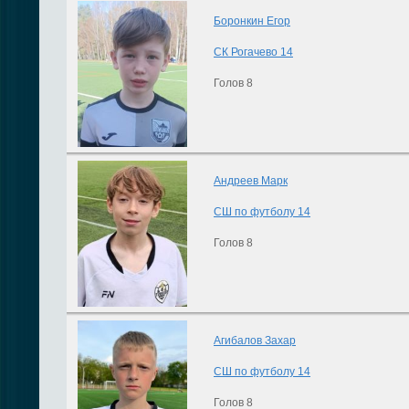
Боронкин Егор
СК Рогачево 14
Голов 8
Андреев Марк
СШ по футболу 14
Голов 8
Агибалов Захар
СШ по футболу 14
Голов 8