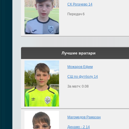
СК Рогачево 14
Передач 6
Лучшие вратари
Можаров Ефим
СШ по футболу 14
За матч: 0.08
Магомедов Рамазан
Динамо - 2 14