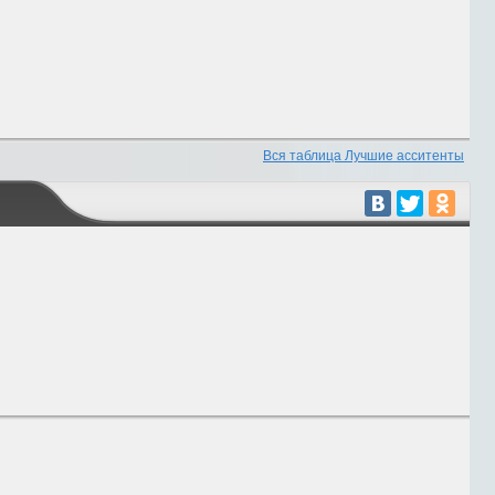
Вся таблица Лучшие асситенты