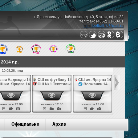
г. Ярославль, ул. Чайковского д. 40, 5 этаж, офис 22
тел/факс (4852) 31-60-61
mini-football76@mail.ru
014 г.р.
10.08.26, пнд
аши Надежды 14
СШ по футболу 14
СШ им. Ярцева 14
СШ № 1 Те
Ш им. Ярцева 14
СШ № 1 Текстильщик 14
Волжанин 14
Грань
начало в 12:00
начало в 12:00
начало в 13:00
начало в 
Официально
Архив