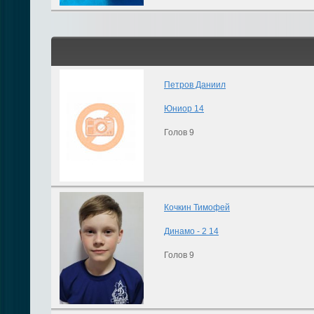
Петров Даниил
Юниор 14
Голов 9
Кочкин Тимофей
Динамо - 2 14
Голов 9