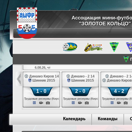
Ассоциация мини-футб
"ЗОЛОТОЕ КОЛЬЦО"
П
6.08.26, чт
ртуна 14
Динамо Киров 14
Динамо - 2 14
Динамо - 2 1
3 белые 14
Шинник 2015
Шинник 2015
Динамо Киров
 - 2
1 - 0
2 - 0
4 - 2
 (Череповец)
Трудовые резервы (Киров)
Трудовые резервы (Киров)
Трудовые резервы (К
Календарь
Команды