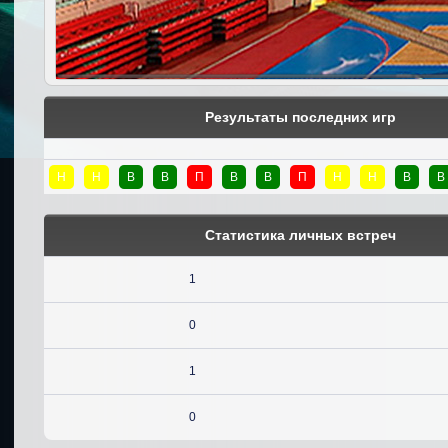
Результаты последних игр
Н
Н
В
В
П
В
В
П
Н
Н
В
В
Статистика личных встреч
1
0
1
0