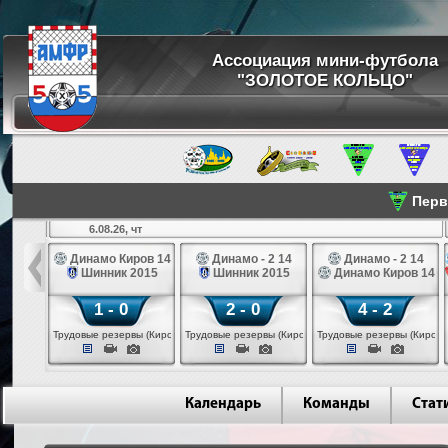
Ассоциация мини-футбола
"ЗОЛОТОЕ КОЛЬЦО"
Перве
6.08.26, чт
а 14
Динамо Киров 14
Динамо - 2 14
Динамо - 2 14
лые 14
Шинник 2015
Шинник 2015
Динамо Киров 14
1 - 0
2 - 0
4 - 2
еповец)
Трудовые резервы (Киров)
Трудовые резервы (Киров)
Трудовые резервы (Киров)
Календарь
Команды
Стат