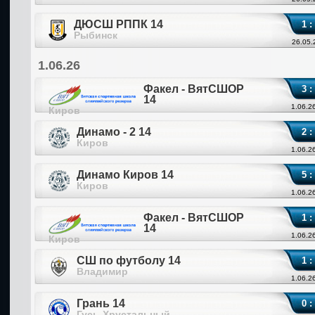
ДЮСШ РППК 14
1 :
Рыбинск
26.05.
1.06.26
Факел - ВятСШОР
3 :
14
1.06.2
Киров
Динамо - 2 14
2 :
Киров
1.06.2
Динамо Киров 14
5 :
Киров
1.06.2
Факел - ВятСШОР
1 :
14
1.06.2
Киров
СШ по футболу 14
1 :
Владимир
1.06.2
Грань 14
0 :
Гусь-Хрустальный