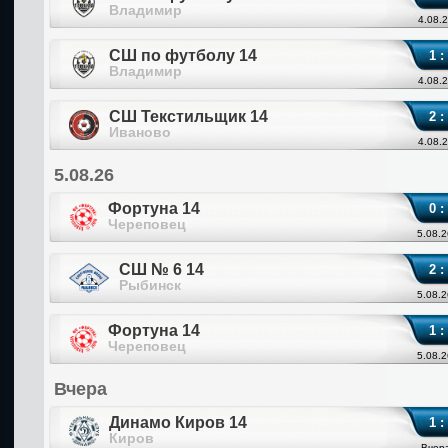
Владимир
4.08.2
СШ по футболу 14
1 :
Владимир
4.08.2
СШ Текстильщик 14
2 :
Иваново
4.08.2
5.08.26
Фортуна 14
0 :
Череповец
5.08.2
СШ № 6 14
2 :
Рыбинск
5.08.2
Фортуна 14
1 :
Череповец
5.08.2
Вчера
Динамо Киров 14
1 :
Киров
Вчера