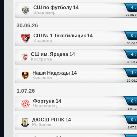
СШ по футболу 14
4 :
Владимир
29.06.2
30.06.26
СШ № 1 Текстильщик 14
0 :
Иваново
30.06.
СШ им. Ярцева 14
4 :
Кострома
30.06.
Наши Надежды 14
1 :
Кинешма
30.06.
1.07.26
Фортуна 14
0 :
Череповец
1.07.2
ДЮСШ РППК 14
0 :
Рыбинск
1.07.2