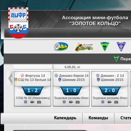
Ассоциация мини-футбола
"ЗОЛОТОЕ КОЛЬЦО"
Перве
6.08.26, чт
 14
Фортуна 14
Динамо Киров 14
Динамо - 2 14
лые 14
СШ № 13 белые 14
Шинник 2015
Шинник 2015
1 - 2
1 - 0
2 - 0
еповец)
СОШ № 32 (Череповец)
Трудовые резервы (Киров)
Трудовые резервы (Киров)
Календарь
Команды
Стат