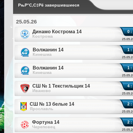
РњР°С‚С‡Рё завершившиеся
25.05.26
Динамо Кострома 14
0 :
Кострома
25.05.2
Волжанин 14
1 :
Кинешма
25.05.2
Волжанин 14
1 :
Кинешма
25.05.2
СШ № 1 Текстильщик 14
4 :
Иваново
25.05.2
СШ № 13 белые 14
2 :
Ярославль
25.05.2
Фортуна 14
2 :
Череповец
25.05.2