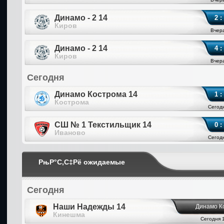
Динамо - 2 14
2 :
Киров
Вчера
Динамо - 2 14
4 :
Киров
Вчера
Сегодня
Динамо Кострома 14
1 :
Кострома
Сегодн
СШ № 1 Текстильщик 14
0 :
Иваново
Сегодн
РњР°С‚С‡Рё ожидаемые
Сегодня
Наши Надежды 14
Динамо К
Кинешма
Сегодня 1