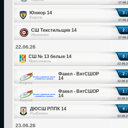
17.06.
Юниор 14
3 :
Киров
17.06.
СШ Текстильщик 14
2 :
Иваново
17.06.
22.06.26
СШ № 13 белые 14
0 :
Ярославль
22.06.2
Факел - ВятСШОР
2 :
14
22.06.2
Киров
Факел - ВятСШОР
1 :
14
22.06.2
Киров
ДЮСШ РППК 14
4 :
Рыбинск
22.06.2
23.06.26