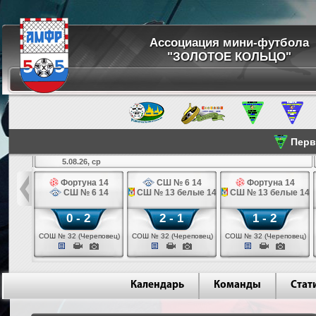
Ассоциация мини-футбола
"ЗОЛОТОЕ КОЛЬЦО"
Перве
5.08.26, ср
льщик 14
Фортуна 14
СШ № 6 14
Фортуна 14
 3 14
СШ № 6 14
СШ № 13 белые 14
СШ № 13 белые 14
0 - 2
2 - 1
1 - 2
ваново)
СОШ № 32 (Череповец)
СОШ № 32 (Череповец)
СОШ № 32 (Череповец)
Календарь
Команды
Стат