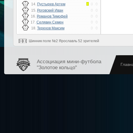
14.
Пустырев Артем
0
0
Н
15.
Роговский Иван
0
0
Н
16.
Романов Тимофей
0
0
В
17.
Селявин Семен
0
0
З
18.
Терехов Максим
0
0
Н
Шинник поле №2 Ярославль 52 зрителей
Ассоциация мини-футбола
Главн
"Золотое кольцо"