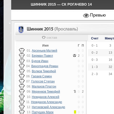
ШИННИК 2015 — СК РОГАЧЕВО 14
Превью
Шинник 2015
(Ярославль)
состав
Счет
Мину
Имя
Г
П
0 - 1
3
01.
Арсеньев Матвей
0
0
Н
0 - 2
13
02.
Берман Павел
2
0
Н
0 - 3
16
03.
Буров Иван
0
0
В
04.
Виноградов Роман
0
0
З
1 - 3
32
05.
Волков Тимофей
0
0
Н
2 - 3
34
06.
Гараев Семен
0
0
З
07.
Голосов Степан
0
0
З
08.
Малахов Платон
0
0
Н
09.
Меренков Тимофей
0
2
Н
10.
Нежданов Алексей
0
0
Н
11.
Нежданов Александр
0
0
З
12.
Нитиевский Александр
0
0
Н
13.
Папушин Марк
0
0
Н