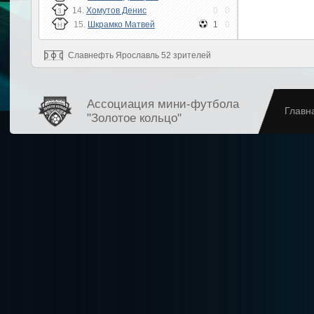
14.
Хомутов Денис
0
0
З
15.
Шкрамко Матвей
1
0
Н
Славнефть Ярославль 52 зрителей
Ассоциация мини-футбола
Главн
"Золотое кольцо"