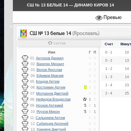
СШ № 13 БЕЛЫЕ 14 — ДИНАМО КИРОВ 14
Превью
СШ № 13 белые 14
(Ярославль)
состав
Счет
Мину
Имя
Г
П
0 - 1
10
01.
Антонов Даниил
0
0
З
0 - 2
13
02.
Варегин Михаил
0
0
Н
1 - 2
14
03.
Вялов Ярослав
0
0
Н
04.
Ефимов Максим
0
0
Н
1 - 3
14
05.
Кладов Артем
0
0
З
1 - 4
23
06.
Кострикин Артем
0
0
Н
2 - 4
25
07.
Молчанов Дмитрий
0
0
В
08.
Нефедов Владислав
1
0
З
09.
Носков Артемий
0
1
З
10.
Роузов Мирон
0
1
Н
11.
Сальников Артем
0
0
З
12.
Сибирцев Арсений
0
0
Н
13.
Хакимов Дмитрий
0
0
Н