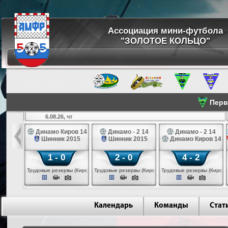
Ассоциация мини-футбола
"ЗОЛОТОЕ КОЛЬЦО"
Перве
6.08.26, чт
а 14
Динамо Киров 14
Динамо - 2 14
Динамо - 2 14
лые 14
Шинник 2015
Шинник 2015
Динамо Киров 14
1 - 0
2 - 0
4 - 2
еповец)
Трудовые резервы (Киров)
Трудовые резервы (Киров)
Трудовые резервы (Киров)
Календарь
Команды
Стат