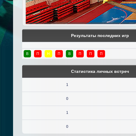
Результаты последних игр
В
П
Н
П
В
П
П
П
Статистика личных встреч
1
0
1
0