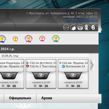
г. Ярославль, ул. Чайковского д. 40, 5 этаж, офис 22
тел/факс (4852) 31-60-61
mini-football76@mail.ru
014 г.р.
10.08.26, пнд
аши Надежды 14
СШ по футболу 14
СШ им. Ярцева 14
СШ № 1 Те
Ш им. Ярцева 14
СШ № 1 Текстильщик 14
Волжанин 14
Грань
начало в 12:00
начало в 12:00
начало в 13:00
начало в 
Официально
Архив