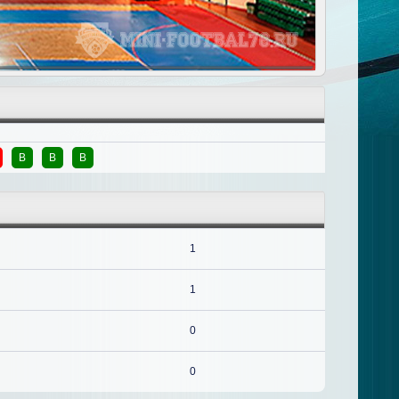
В
В
В
1
1
0
0