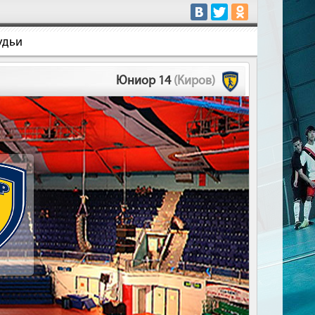
удьи
Юниор 14
(Киров)