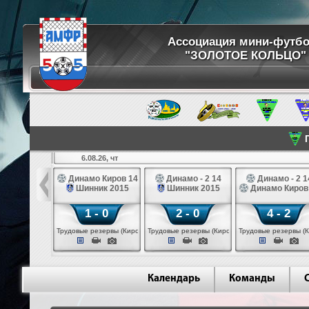
Ассоциация мини-футб
"ЗОЛОТОЕ КОЛЬЦО"
П
6.08.26, чт
ртуна 14
Динамо Киров 14
Динамо - 2 14
Динамо - 2 1
3 белые 14
Шинник 2015
Шинник 2015
Динамо Киров
 - 2
1 - 0
2 - 0
4 - 2
 (Череповец)
Трудовые резервы (Киров)
Трудовые резервы (Киров)
Трудовые резервы (К
Календарь
Команды