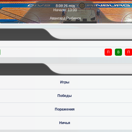
3.08.26 пнд
Начало: 13:00
Авангард Рыбинск
П
В
П
Игры
Победы
Поражения
Ничья