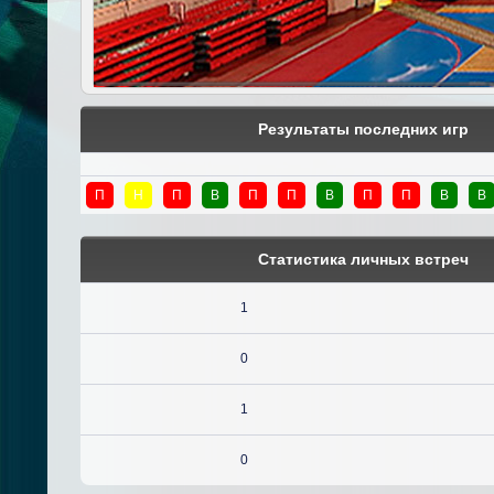
Результаты последних игр
П
Н
П
В
П
П
В
П
П
В
В
Статистика личных встреч
1
0
1
0