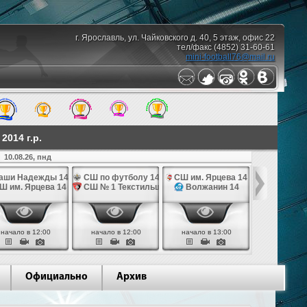
г. Ярославль, ул. Чайковского д. 40, 5 этаж, офис 22
тел/факс (4852) 31-60-61
mini-football76@mail.ru
014 г.р.
10.08.26, пнд
аши Надежды 14
СШ по футболу 14
СШ им. Ярцева 14
СШ № 1 Те
Ш им. Ярцева 14
СШ № 1 Текстильщик 14
Волжанин 14
Грань
начало в 12:00
начало в 12:00
начало в 13:00
начало в 
Официально
Архив