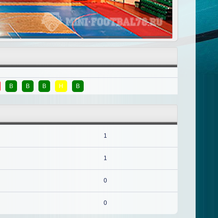
В
В
В
Н
В
1
1
0
0