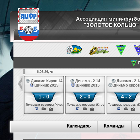
Ассоциация мини-футб
"ЗОЛОТОЕ КОЛЬЦО"
П
6.08.26, чт
ртуна 14
Динамо Киров 14
Динамо - 2 14
Динамо - 2 1
3 белые 14
Шинник 2015
Шинник 2015
Динамо Киров
 - 2
1 - 0
2 - 0
4 - 2
 (Череповец)
Трудовые резервы (Киров)
Трудовые резервы (Киров)
Трудовые резервы (К
Календарь
Команды