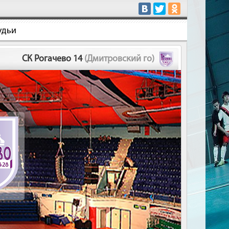
удьи
СК Рогачево 14
(Дмитровский го)