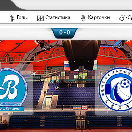
Голы
Статистика
Карточки
С
0 - 0