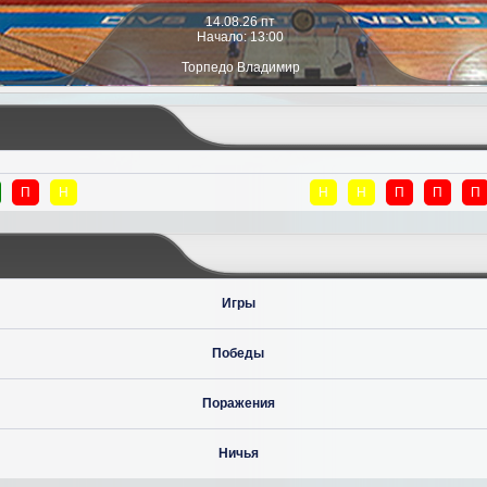
14.08.26 пт
Начало: 13:00
Торпедо Владимир
П
Н
Н
Н
П
П
П
Игры
Победы
Поражения
Ничья