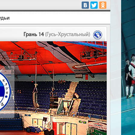
удьи
Грань 14
(Гусь-Хрустальный)