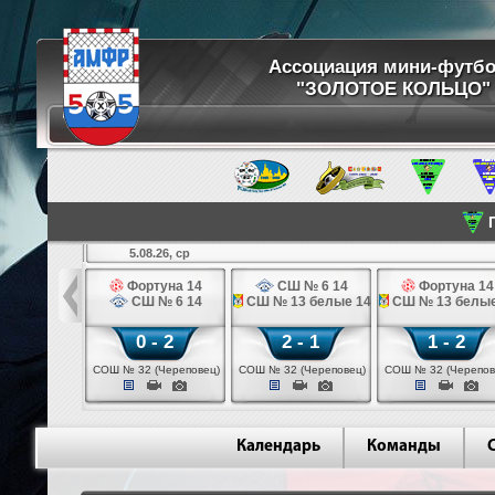
Ассоциация мини-футб
"ЗОЛОТОЕ КОЛЬЦО"
П
5.08.26, ср
кстильщик 14
Фортуна 14
СШ № 6 14
Фортуна 14
мо - 3 14
СШ № 6 14
СШ № 13 белые 14
СШ № 13 белые
 - 0
0 - 2
2 - 1
1 - 2
щик (Иваново)
СОШ № 32 (Череповец)
СОШ № 32 (Череповец)
СОШ № 32 (Черепов
Календарь
Команды