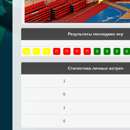
Результаты последних игр
Н
Н
Н
П
П
П
П
В
В
В
В
Статистика личных встреч
1
0
1
0