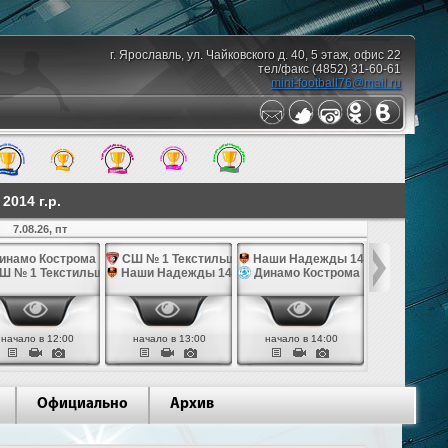
г. Ярославль, ул. Чайковского д. 40, 5 этаж, офис 22
тел/факс (4852) 31-60-61
mini-football76@mail.ru
014 г.р.
7.08.26, пт
10.08.26,
инамо Кострома 14
СШ № 1 Текстильщик 14
Наши Надежды 14
Наши Над
Ш № 1 Текстильщик 14
Наши Надежды 14
Динамо Кострома 14
СШ им. Яр
начало в 12:00
начало в 13:00
начало в 14:00
начало в 
Официально
Архив