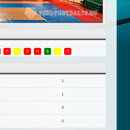
П
Н
П
П
В
Н
П
1
1
0
0