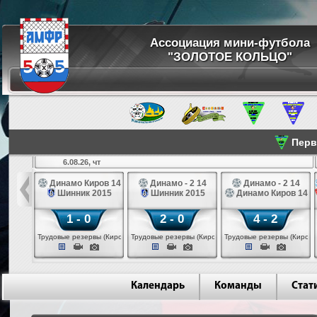
Ассоциация мини-футбола
"ЗОЛОТОЕ КОЛЬЦО"
Перве
6.08.26, чт
а 14
Динамо Киров 14
Динамо - 2 14
Динамо - 2 14
лые 14
Шинник 2015
Шинник 2015
Динамо Киров 14
1 - 0
2 - 0
4 - 2
еповец)
Трудовые резервы (Киров)
Трудовые резервы (Киров)
Трудовые резервы (Киров)
Календарь
Команды
Стат