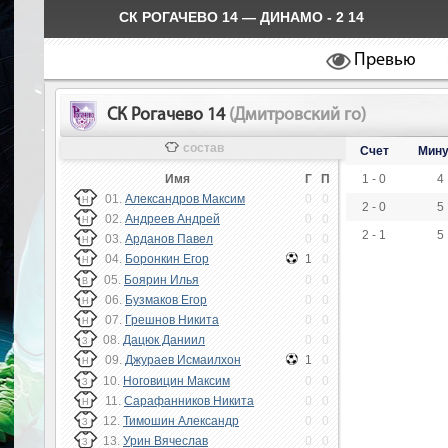
СК РОГАЧЕВО 14 — ДИНАМО - 2 14
Превью
СК Рогачево 14
(Дмитровский го)
состав
Счет
Мину
Имя
Г
П
1 - 0
4
01.
Александров Максим
0
0
Н
2 - 0
5
02.
Андреев Андрей
0
0
Н
2 - 1
5
03.
Арданов Павел
0
0
Н
04.
Боронкин Егор
1
0
Н
05.
Боярин Илья
0
0
В
06.
Бузмаков Егор
0
0
Н
07.
Грешнов Никита
0
0
Н
08.
Дацюк Даниил
0
0
З
09.
Джураев Исмаилхон
1
0
Н
10.
Ноговицин Максим
0
0
З
11.
Сарафанников Никита
0
0
Н
12.
Тимошин Александр
0
0
З
13.
Урин Вячеслав
0
0
З