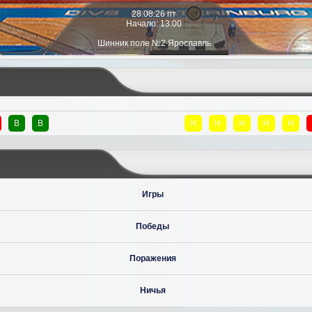
28.08.26 пт
Начало: 13:00
Шинник поле №2 Ярославль
В
В
Н
Н
Н
Н
Н
Игры
Победы
Поражения
Ничья