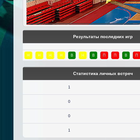
Результаты последних игр
Н
Н
Н
Н
В
Н
В
П
П
В
П
Статистика личных встреч
1
0
0
1