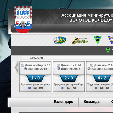
Ассоциация мини-футб
"ЗОЛОТОЕ КОЛЬЦО"
П
6.08.26, чт
ртуна 14
Динамо Киров 14
Динамо - 2 14
Динамо - 2 1
3 белые 14
Шинник 2015
Шинник 2015
Динамо Киров
 - 2
1 - 0
2 - 0
4 - 2
 (Череповец)
Трудовые резервы (Киров)
Трудовые резервы (Киров)
Трудовые резервы (К
Календарь
Команды