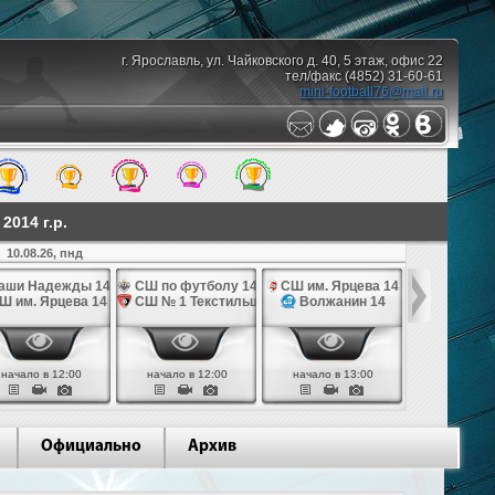
г. Ярославль, ул. Чайковского д. 40, 5 этаж, офис 22
тел/факс (4852) 31-60-61
mini-football76@mail.ru
014 г.р.
10.08.26, пнд
аши Надежды 14
СШ по футболу 14
СШ им. Ярцева 14
СШ № 1 Те
Ш им. Ярцева 14
СШ № 1 Текстильщик 14
Волжанин 14
Грань
начало в 12:00
начало в 12:00
начало в 13:00
начало в 
Официально
Архив