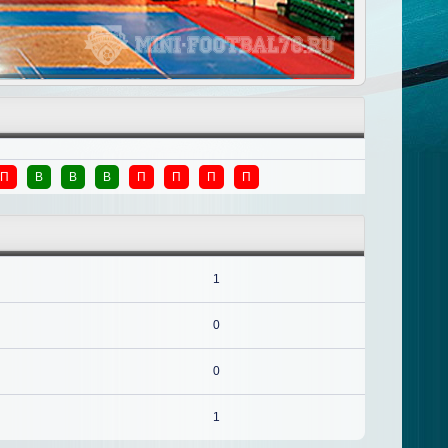
П
В
В
В
П
П
П
П
1
0
0
1