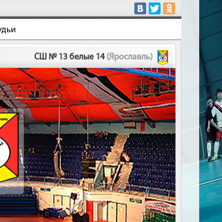
удьи
СШ № 13 белые 14
(Ярославль)