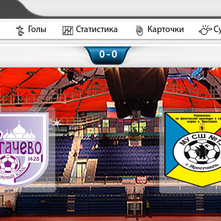
Голы
Статистика
Карточки
С
0 - 0