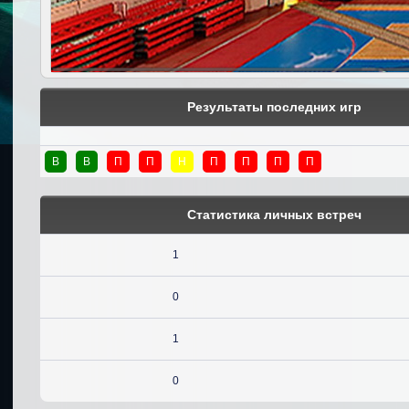
Результаты последних игр
В
В
П
П
Н
П
П
П
П
Статистика личных встреч
1
0
1
0