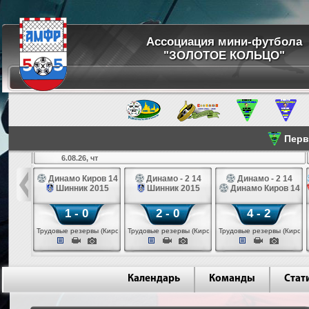
Ассоциация мини-футбола
"ЗОЛОТОЕ КОЛЬЦО"
Перве
6.08.26, чт
а 14
Динамо Киров 14
Динамо - 2 14
Динамо - 2 14
лые 14
Шинник 2015
Шинник 2015
Динамо Киров 14
1 - 0
2 - 0
4 - 2
еповец)
Трудовые резервы (Киров)
Трудовые резервы (Киров)
Трудовые резервы (Киров)
Календарь
Команды
Стат