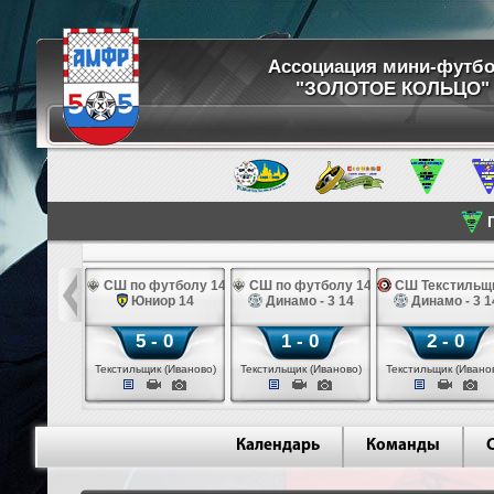
Ассоциация мини-футб
"ЗОЛОТОЕ КОЛЬЦО"
П
 РППК 14
СШ по футболу 14
СШ по футболу 14
СШ Текстильщи
огачево 14
Юниор 14
Динамо - 3 14
Динамо - 3 1
 - 1
5 - 0
1 - 0
2 - 0
 (Рыбинск)
Текстильщик (Иваново)
Текстильщик (Иваново)
Текстильщик (Ивано
Календарь
Команды