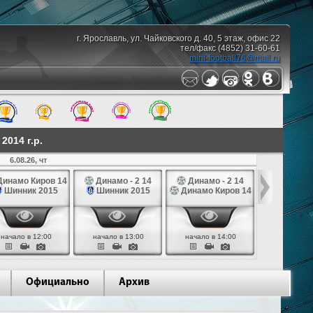
г. Ярославль, ул. Чайковского д. 40, 5 этаж, офис 22
тел/факс (4852) 31-60-61
mini-football76@mail.ru
014 г.р.
6.08.26, чт
7.08.26,
инамо Киров 14
Динамо - 2 14
Динамо - 2 14
Динамо Ко
Шинник 2015
Шинник 2015
Динамо Киров 14
СШ № 1 Те
начало в 12:00
начало в 13:00
начало в 14:00
начало в 
Официально
Архив