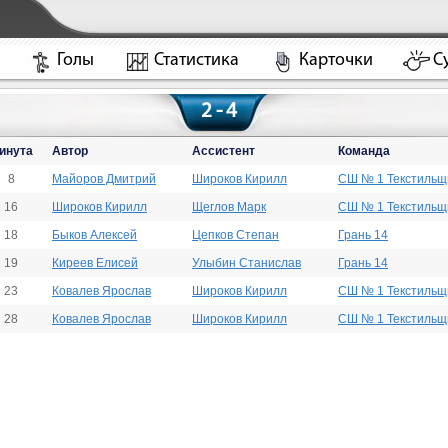
Голы
Статистика
Карточки
С
2 - 4
инута
Автор
Ассистент
Команда
8
Майоров Дмитрий
Широков Кирилл
СШ № 1 Текстильщ
16
Широков Кирилл
Щеглов Марк
СШ № 1 Текстильщ
18
Быков Алексей
Цепков Степан
Грань 14
19
Киреев Елисей
Улыбин Станислав
Грань 14
23
Ковалев Ярослав
Широков Кирилл
СШ № 1 Текстильщ
28
Ковалев Ярослав
Широков Кирилл
СШ № 1 Текстильщ