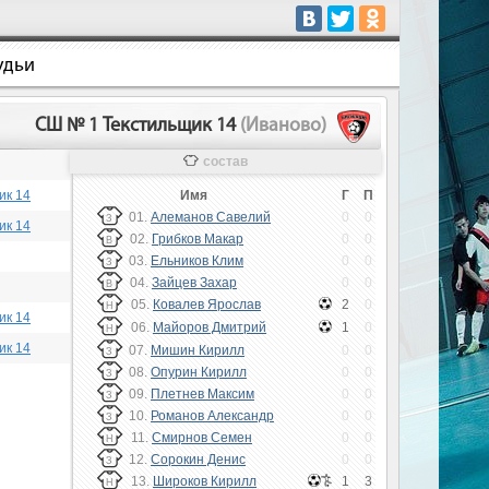
удьи
СШ № 1 Текстильщик 14
(Иваново)
состав
ик 14
Имя
Г
П
01.
Алеманов Савелий
0
0
З
ик 14
02.
Грибков Макар
0
0
В
03.
Ельников Клим
0
0
З
04.
Зайцев Захар
0
0
В
05.
Ковалев Ярослав
2
0
Н
ик 14
06.
Майоров Дмитрий
1
0
Н
ик 14
07.
Мишин Кирилл
0
0
З
08.
Опурин Кирилл
0
0
З
09.
Плетнев Максим
0
0
З
10.
Романов Александр
0
0
З
11.
Смирнов Семен
0
0
Н
12.
Сорокин Денис
0
0
З
13.
Широков Кирилл
1
3
Н