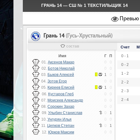
ГРАНЬ 14 — СШ № 1 ТЕКСТИЛЬЩИК 14
Превью
Грань 14
(Гусь-Хрустальный)
состав
Счет
М
Имя
Г
П
0 - 1
01.
Аксенов Макар
0
0
В
0 - 2
02.
Ботов Николай
0
0
В
1 - 2
03.
Быков Алексей
1
0
З
04.
Зотов Егор
0
0
З
2 - 2
05.
Киреев Елисей
1
0
З
2 - 3
06.
Кустаров Глеб
0
0
Н
2 - 4
07.
Моисеев Александр
0
0
З
08.
Сорокин Захар
0
0
З
09.
Улыбин Станислав
0
1
Н
10.
Унгурян Илья
0
0
З
11.
Цепков Степан
0
1
З
12.
Юрков Максим
0
0
Н