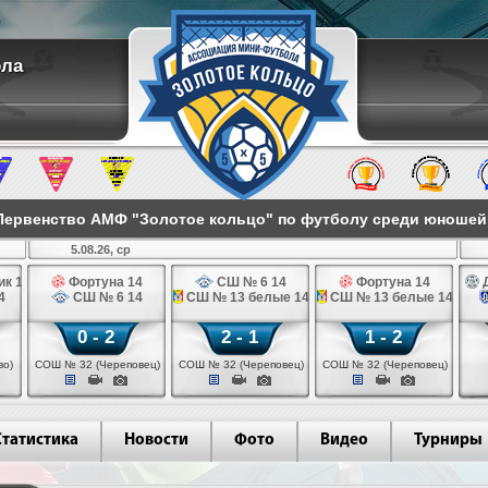
ола
ервенство АМФ "Золотое кольцо" по футболу среди юношей 2
5.08.26, ср
к 14
Фортуна 14
СШ № 6 14
Фортуна 14
Д
4
СШ № 6 14
СШ № 13 белые 14
СШ № 13 белые 14
0 - 2
2 - 1
1 - 2
во)
СОШ № 32 (Череповец)
СОШ № 32 (Череповец)
СОШ № 32 (Череповец)
Статистика
Новости
Фото
Видео
Турниры