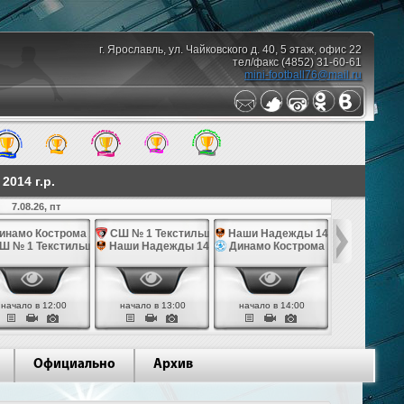
г. Ярославль, ул. Чайковского д. 40, 5 этаж, офис 22
тел/факс (4852) 31-60-61
mini-football76@mail.ru
014 г.р.
7.08.26, пт
10.08.26,
инамо Кострома 14
СШ № 1 Текстильщик 14
Наши Надежды 14
Наши Над
Ш № 1 Текстильщик 14
Наши Надежды 14
Динамо Кострома 14
СШ им. Яр
начало в 12:00
начало в 13:00
начало в 14:00
начало в 
Официально
Архив