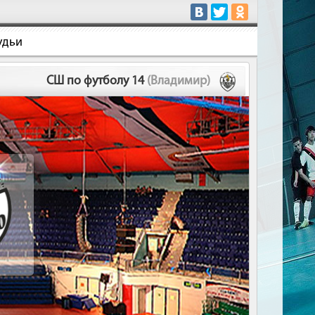
удьи
СШ по футболу 14
(Владимир)