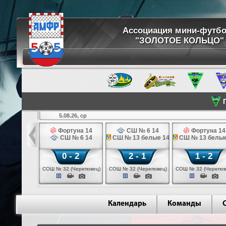
Ассоциация мини-футб
"ЗОЛОТОЕ КОЛЬЦО"
П
5.08.26, ср
кстильщик 14
Фортуна 14
СШ № 6 14
Фортуна 14
мо - 3 14
СШ № 6 14
СШ № 13 белые 14
СШ № 13 белые
 - 0
0 - 2
2 - 1
1 - 2
щик (Иваново)
СОШ № 32 (Череповец)
СОШ № 32 (Череповец)
СОШ № 32 (Черепов
Календарь
Команды