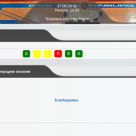
17.06.26 ср
Начало: 14:00
Трудовые резервы Киров
В
Н
Н
П
В
В
екущем сезоне
Бомбардиры