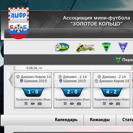
Ассоциация мини-футбола
"ЗОЛОТОЕ КОЛЬЦО"
Перве
6.08.26, чт
а 14
Динамо Киров 14
Динамо - 2 14
Динамо - 2 14
лые 14
Шинник 2015
Шинник 2015
Динамо Киров 14
1 - 0
2 - 0
4 - 2
еповец)
Трудовые резервы (Киров)
Трудовые резервы (Киров)
Трудовые резервы (Киров)
Календарь
Команды
Стат