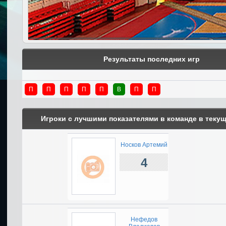
Результаты последних игр
П
П
П
П
П
В
П
П
Игроки с лучшими показателями в команде в теку
Носков Артемий
4
Нефедов