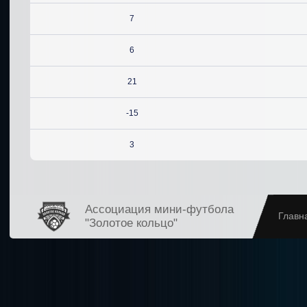
7
6
21
-15
3
Ассоциация мини-футбола
Главн
"Золотое кольцо"