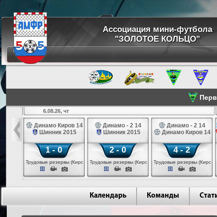
Ассоциация мини-футбола
"ЗОЛОТОЕ КОЛЬЦО"
Перве
6.08.26, чт
а 14
Динамо Киров 14
Динамо - 2 14
Динамо - 2 14
лые 14
Шинник 2015
Шинник 2015
Динамо Киров 14
1 - 0
2 - 0
4 - 2
еповец)
Трудовые резервы (Киров)
Трудовые резервы (Киров)
Трудовые резервы (Киров)
Календарь
Команды
Стат