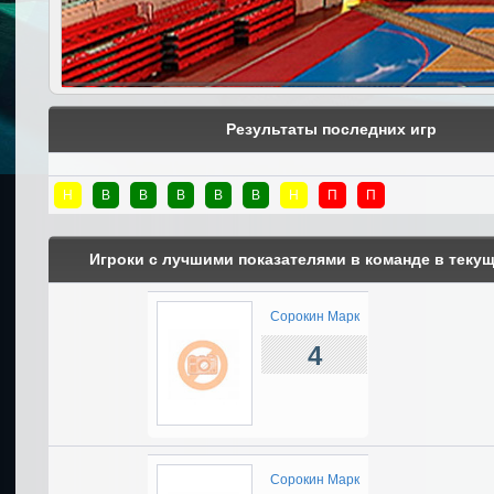
Результаты последних игр
Н
В
В
В
В
В
Н
П
П
Игроки с лучшими показателями в команде в теку
Сорокин Марк
4
Сорокин Марк