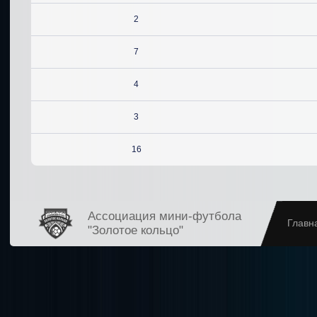
2
7
4
3
16
Ассоциация мини-футбола
Главн
"Золотое кольцо"