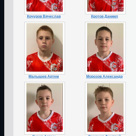
Кочуров Вячеслав
Кротов Даниил
Малышев Артем
Морозов Александр