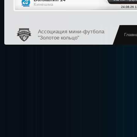
Кинешма
24.08.26 1
Ассоциация мини-футбола
Главн
"Золотое кольцо"