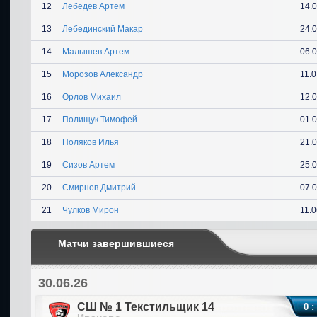
12
Лебедев Артем
14.
13
Лебединский Макар
24.
14
Малышев Артем
06.
15
Морозов Александр
11.
16
Орлов Михаил
12.
17
Полищук Тимофей
01.
18
Поляков Илья
21.
19
Сизов Артем
25.
20
Смирнов Дмитрий
07.
21
Чулков Мирон
11.
Матчи завершившиеся
30.06.26
СШ № 1 Текстильщик 14
0 :