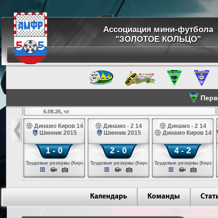
Ассоциация мини-футбола
"ЗОЛОТОЕ КОЛЬЦО"
Перве
6.08.26, чт
а 14
Динамо Киров 14
Динамо - 2 14
Динамо - 2 14
лые 14
Шинник 2015
Шинник 2015
Динамо Киров 14
1 - 0
2 - 0
4 - 2
еповец)
Трудовые резервы (Киров)
Трудовые резервы (Киров)
Трудовые резервы (Киров)
Календарь
Команды
Стат