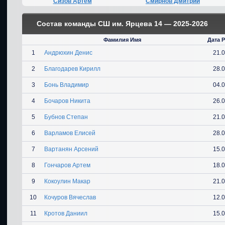
Сизов Артем
Смирнов Дмитрий
Состав команды СШ им. Ярцева 14 — 2025-2026
Фамилия Имя
Дата 
1
Андрюхин Денис
21.
2
Благодарев Кирилл
28.
3
Бонь Владимир
04.
4
Бочаров Никита
26.
5
Бубнов Степан
21.
6
Варламов Елисей
28.
7
Вартанян Арсений
15.
8
Гончаров Артем
18.
9
Кокоулин Макар
21.
10
Кочуров Вячеслав
12.
11
Кротов Даниил
15.