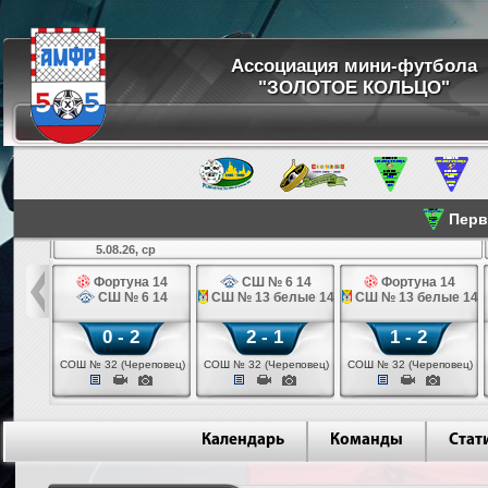
Ассоциация мини-футбола
"ЗОЛОТОЕ КОЛЬЦО"
Перве
5.08.26, ср
льщик 14
Фортуна 14
СШ № 6 14
Фортуна 14
 3 14
СШ № 6 14
СШ № 13 белые 14
СШ № 13 белые 14
0 - 2
2 - 1
1 - 2
ваново)
СОШ № 32 (Череповец)
СОШ № 32 (Череповец)
СОШ № 32 (Череповец)
Календарь
Команды
Стат