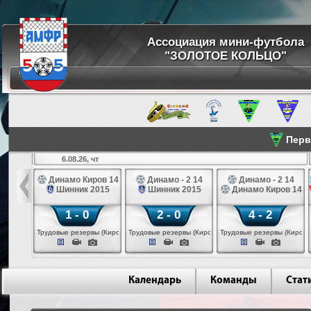
Ассоциация мини-футбола
"ЗОЛОТОЕ КОЛЬЦО"
Перве
6.08.26, чт
а 14
Динамо Киров 14
Динамо - 2 14
Динамо - 2 14
лые 14
Шинник 2015
Шинник 2015
Динамо Киров 14
1 - 0
2 - 0
4 - 2
еповец)
Трудовые резервы (Киров)
Трудовые резервы (Киров)
Трудовые резервы (Киров)
Календарь
Команды
Стат