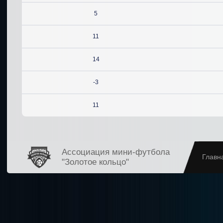
5
11
14
-3
11
Ассоциация мини-футбола
Главн
"Золотое кольцо"