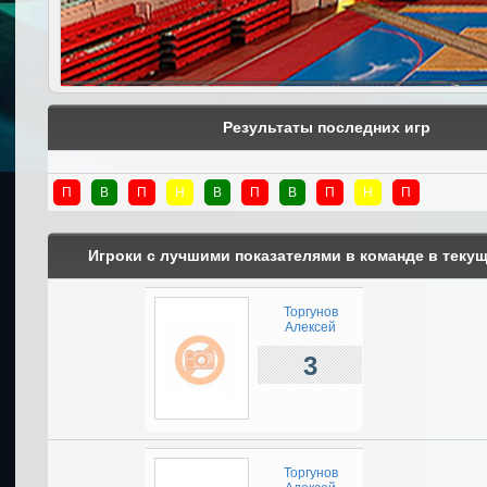
Результаты последних игр
П
В
П
Н
В
П
В
П
Н
П
Игроки с лучшими показателями в команде в теку
Торгунов
Алексей
3
Торгунов