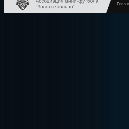
Ассоциация мини-футбола
Главн
"Золотое кольцо"