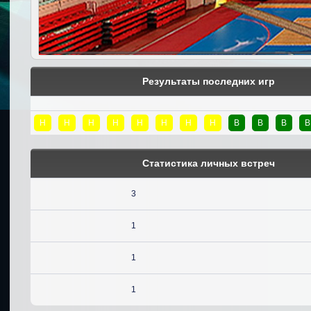
Результаты последних игр
Н
Н
Н
Н
Н
Н
Н
Н
В
В
В
В
Статистика личных встреч
3
1
1
1