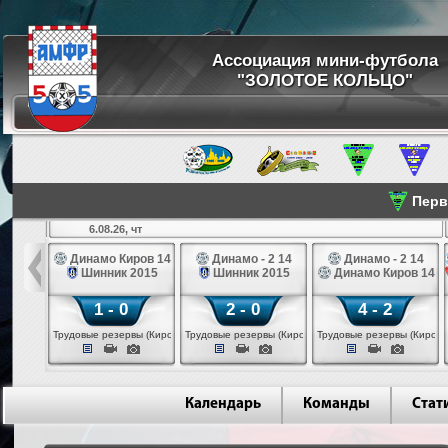
Ассоциация мини-футбола
"ЗОЛОТОЕ КОЛЬЦО"
Перве
6.08.26, чт
а 14
Динамо Киров 14
Динамо - 2 14
Динамо - 2 14
лые 14
Шинник 2015
Шинник 2015
Динамо Киров 14
1 - 0
2 - 0
4 - 2
еповец)
Трудовые резервы (Киров)
Трудовые резервы (Киров)
Трудовые резервы (Киров)
Календарь
Команды
Стат