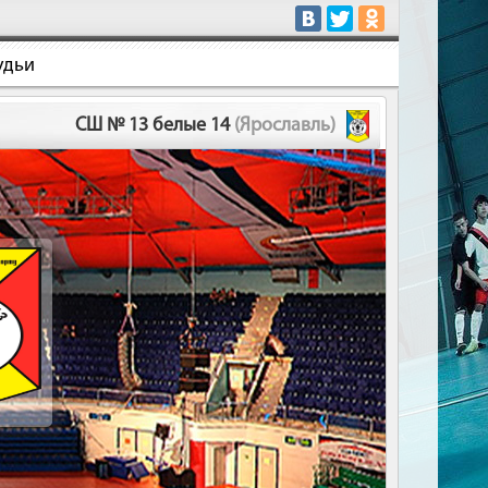
удьи
СШ № 13 белые 14
(Ярославль)