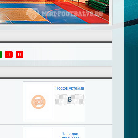
П
П
Носков Артемий
8
Нефедов