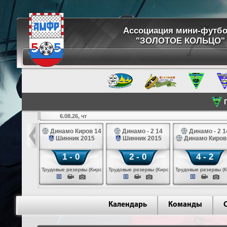
Ассоциация мини-футб
"ЗОЛОТОЕ КОЛЬЦО"
П
6.08.26, чт
ртуна 14
Динамо Киров 14
Динамо - 2 14
Динамо - 2 1
3 белые 14
Шинник 2015
Шинник 2015
Динамо Киров
 - 2
1 - 0
2 - 0
4 - 2
 (Череповец)
Трудовые резервы (Киров)
Трудовые резервы (Киров)
Трудовые резервы (К
Календарь
Команды