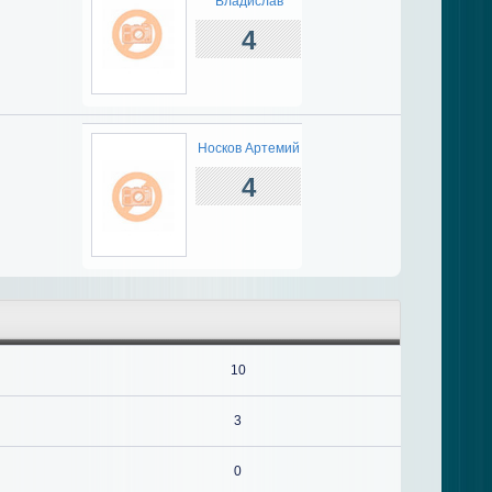
Владислав
4
Носков Артемий
4
10
3
0