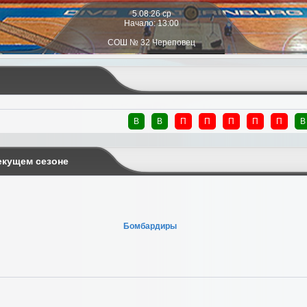
5.08.26 ср
Начало: 13:00
СОШ № 32 Череповец
В
В
П
П
П
П
П
В
екущем сезоне
Бомбардиры