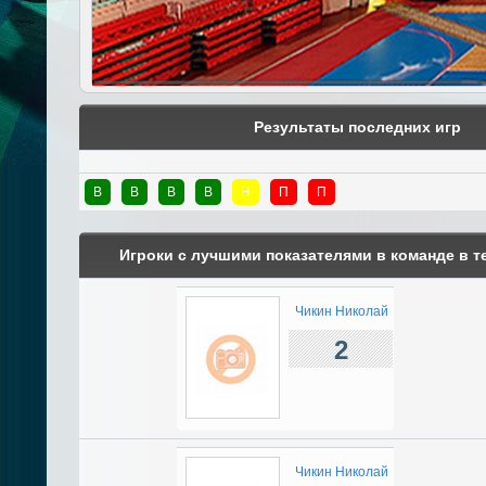
Результаты последних игр
В
В
В
В
Н
П
П
Игроки с лучшими показателями в команде в т
Чикин Николай
2
Чикин Николай