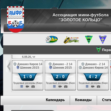
Ассоциация мини-футбола
"ЗОЛОТОЕ КОЛЬЦО"
Перве
6.08.26, чт
а 14
Динамо Киров 14
Динамо - 2 14
Динамо - 2 14
лые 14
Шинник 2015
Шинник 2015
Динамо Киров 14
1 - 0
2 - 0
4 - 2
еповец)
Трудовые резервы (Киров)
Трудовые резервы (Киров)
Трудовые резервы (Киров)
Календарь
Команды
Стат