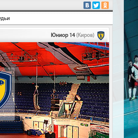
удьи
Юниор 14
(Киров)