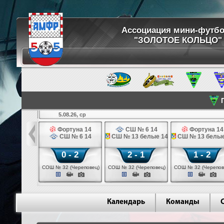
Ассоциация мини-футб
"ЗОЛОТОЕ КОЛЬЦО"
П
5.08.26, ср
кстильщик 14
Фортуна 14
СШ № 6 14
Фортуна 14
мо - 3 14
СШ № 6 14
СШ № 13 белые 14
СШ № 13 белые
 - 0
0 - 2
2 - 1
1 - 2
щик (Иваново)
СОШ № 32 (Череповец)
СОШ № 32 (Череповец)
СОШ № 32 (Черепов
Календарь
Команды