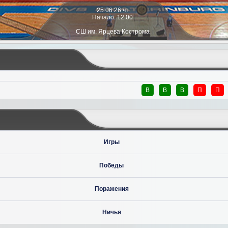
25.06.26 чт
Начало: 12:00
СШ им. Ярцева Кострома
В
В
В
П
П
Игры
Победы
Поражения
Ничья