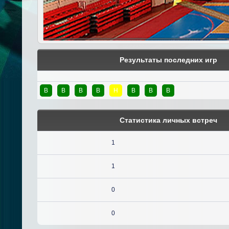
Результаты последних игр
В
В
В
В
Н
В
В
В
Статистика личных встреч
1
1
0
0