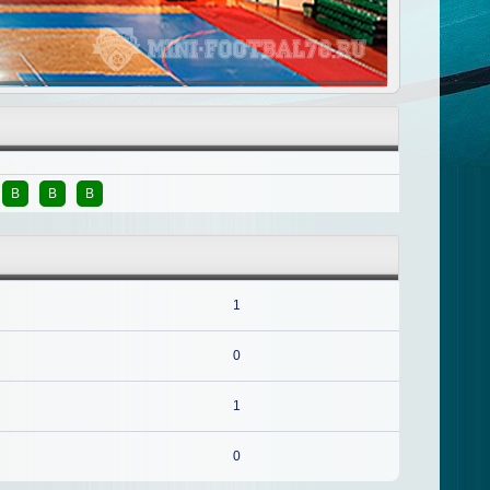
В
В
В
1
0
1
0