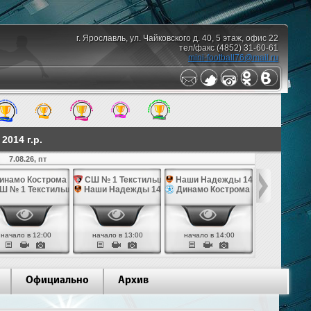
г. Ярославль, ул. Чайковского д. 40, 5 этаж, офис 22
тел/факс (4852) 31-60-61
mini-football76@mail.ru
014 г.р.
7.08.26, пт
10.08.26,
инамо Кострома 14
СШ № 1 Текстильщик 14
Наши Надежды 14
Наши Над
Ш № 1 Текстильщик 14
Наши Надежды 14
Динамо Кострома 14
СШ им. Яр
начало в 12:00
начало в 13:00
начало в 14:00
начало в 
Официально
Архив