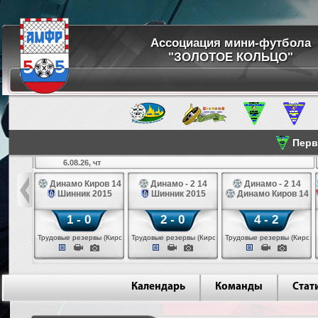
Ассоциация мини-футбола
"ЗОЛОТОЕ КОЛЬЦО"
Перве
6.08.26, чт
а 14
Динамо Киров 14
Динамо - 2 14
Динамо - 2 14
лые 14
Шинник 2015
Шинник 2015
Динамо Киров 14
1 - 0
2 - 0
4 - 2
еповец)
Трудовые резервы (Киров)
Трудовые резервы (Киров)
Трудовые резервы (Киров)
Календарь
Команды
Стат