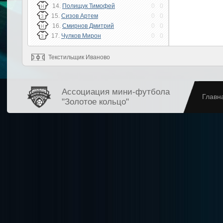
14.
Полищук Тимофей
0
0
Н
15.
Сизов Артем
0
0
З
16.
Смирнов Дмитрий
0
0
Н
17.
Чулков Мирон
0
0
З
Текстильщик Иваново
Ассоциация мини-футбола
Главн
"Золотое кольцо"