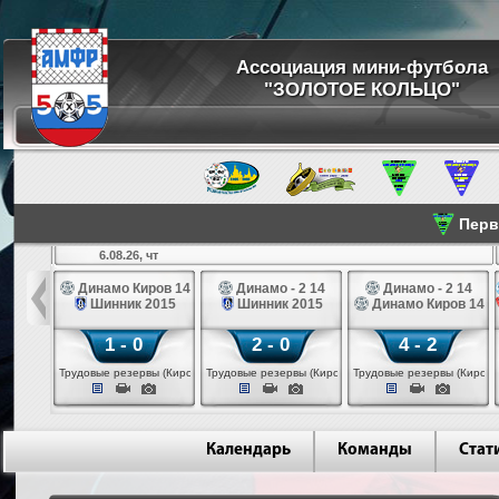
Ассоциация мини-футбола
"ЗОЛОТОЕ КОЛЬЦО"
Перве
6.08.26, чт
а 14
Динамо Киров 14
Динамо - 2 14
Динамо - 2 14
лые 14
Шинник 2015
Шинник 2015
Динамо Киров 14
1 - 0
2 - 0
4 - 2
еповец)
Трудовые резервы (Киров)
Трудовые резервы (Киров)
Трудовые резервы (Киров)
Календарь
Команды
Стат