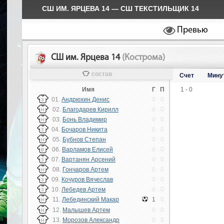
СШ ИМ. ЯРЦЕВА 14 — СШ ТЕКСТИЛЬЩИК 14
Превью
СШ им. Ярцева 14
(Кострома)
состав
Счет
Мину
Имя
Г
П
1 - 0
01.
Андрюхин Денис
0
0
З
02.
Благодарев Кирилл
0
0
Н
03.
Бонь Владимир
0
0
Н
04.
Бочаров Никита
0
0
З
05.
Бубнов Степан
0
0
Н
06.
Варламов Елисей
0
0
В
07.
Вартанян Арсений
0
0
З
08.
Гончаров Артем
0
0
Н
09.
Кочуров Вячеслав
0
0
З
10.
Лебедев Артем
0
0
З
11.
Лебединский Макар
1
0
Н
12.
Малышев Артем
0
0
Н
13.
Морозов Александр
0
0
Н