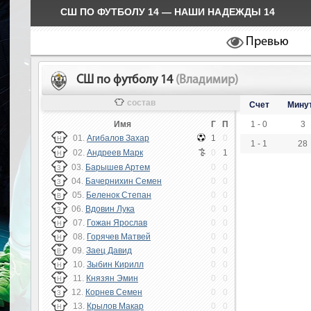
СШ ПО ФУТБОЛУ 14 — НАШИ НАДЕЖДЫ 14
Превью
СШ по футболу 14
(Владимир)
состав
Счет
Мину
Имя
Г
П
1 - 0
3
01.
Агибалов Захар
1
0
Н
1 - 1
28
02.
Андреев Марк
0
1
Н
03.
Барышев Артем
0
0
З
04.
Бачернихин Семен
0
0
З
05.
Беленок Степан
0
0
В
06.
Вдовин Лука
0
0
З
07.
Гожан Ярослав
0
0
Н
08.
Горячев Матвей
0
0
Н
09.
Заец Давид
0
0
В
10.
Зыбин Кирилл
0
0
Н
11.
Князян Эмин
0
0
Н
12.
Корнев Семен
0
0
З
13.
Крылов Макар
0
0
Н