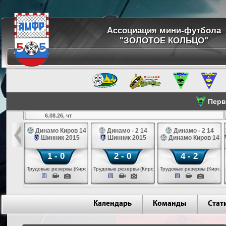
Ассоциация мини-футбола
"ЗОЛОТОЕ КОЛЬЦО"
Перве
6.08.26, чт
а 14
Динамо Киров 14
Динамо - 2 14
Динамо - 2 14
лые 14
Шинник 2015
Шинник 2015
Динамо Киров 14
1 - 0
2 - 0
4 - 2
еповец)
Трудовые резервы (Киров)
Трудовые резервы (Киров)
Трудовые резервы (Киров)
Календарь
Команды
Стат