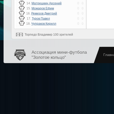
14.
Матрешкин Арсений
0
0
В
15.
Можаров Ефим
0
0
В
16.
Ремизов Дмитрий
0
0
З
17.
Туров Павел
0
0
Н
18.
Чупраков Кирилл
0
0
З
Торпедо Владимир 100 зрителей
Ассоциация мини-футбола
Главн
"Золотое кольцо"