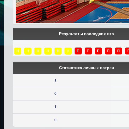
Результаты последних игр
Н
Н
Н
Н
Н
Н
П
П
П
П
П
Статистика личных встреч
1
0
1
0