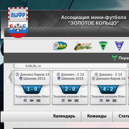
Ассоциация мини-футбола
"ЗОЛОТОЕ КОЛЬЦО"
Перве
6.08.26, чт
а 14
Динамо Киров 14
Динамо - 2 14
Динамо - 2 14
лые 14
Шинник 2015
Шинник 2015
Динамо Киров 14
1 - 0
2 - 0
4 - 2
еповец)
Трудовые резервы (Киров)
Трудовые резервы (Киров)
Трудовые резервы (Киров)
Календарь
Команды
Стат