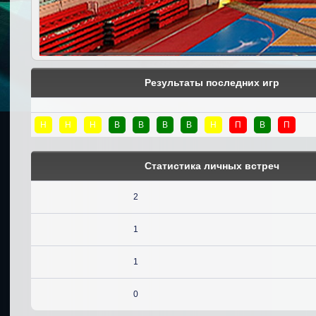
Результаты последних игр
Н
Н
Н
В
В
В
В
Н
П
В
П
Статистика личных встреч
2
1
1
0