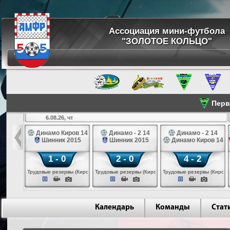
Ассоциация мини-футбола
"ЗОЛОТОЕ КОЛЬЦО"
Перве
6.08.26, чт
а 14
Динамо Киров 14
Динамо - 2 14
Динамо - 2 14
лые 14
Шинник 2015
Шинник 2015
Динамо Киров 14
1 - 0
2 - 0
4 - 2
еповец)
Трудовые резервы (Киров)
Трудовые резервы (Киров)
Трудовые резервы (Киров)
Календарь
Команды
Стат