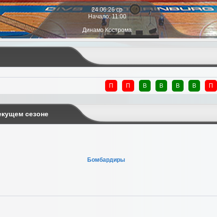
24.06.26 ср
Начало: 11:00
Динамо Кострома
П
П
В
В
В
В
П
екущем сезоне
Бомбардиры