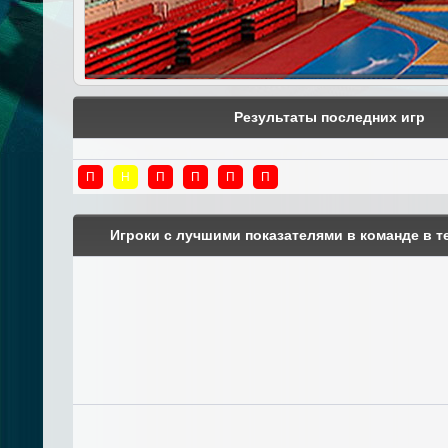
Результаты последних игр
П
Н
П
П
П
П
Игроки с лучшими показателями в команде в т