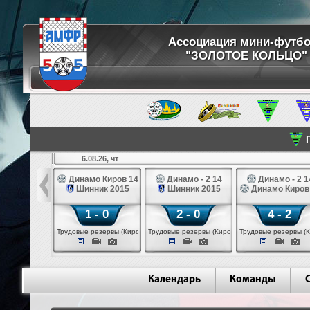
Ассоциация мини-футб
"ЗОЛОТОЕ КОЛЬЦО"
П
6.08.26, чт
ртуна 14
Динамо Киров 14
Динамо - 2 14
Динамо - 2 1
3 белые 14
Шинник 2015
Шинник 2015
Динамо Киров
 - 2
1 - 0
2 - 0
4 - 2
 (Череповец)
Трудовые резервы (Киров)
Трудовые резервы (Киров)
Трудовые резервы (К
Календарь
Команды