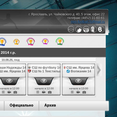
г. Ярославль, ул. Чайковского д. 40, 5 этаж, офис 22
тел/факс (4852) 31-60-61
mini-football76@mail.ru
014 г.р.
10.08.26, пнд
аши Надежды 14
СШ по футболу 14
СШ им. Ярцева 14
СШ № 1 Те
Ш им. Ярцева 14
СШ № 1 Текстильщик 14
Волжанин 14
Грань
начало в 12:00
начало в 12:00
начало в 13:00
начало в 
Официально
Архив