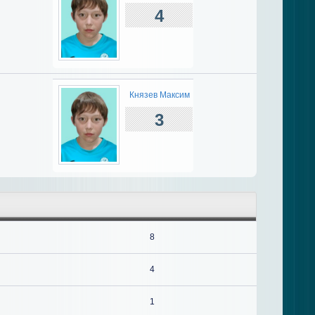
4
Князев Максим
3
8
4
1