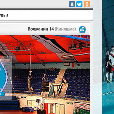
удьи
Волжанин 14
(Кинешма)