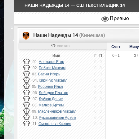
НАШИ НАДЕЖДЫ 14 — СШ ТЕКСТИЛЬЩИК 14
Превью
Наши Надежды 14
(Кинешма)
состав
Счет
Мину
Имя
Г
П
0 - 1
37
01.
Алексеев Егор
0
0
Н
02.
Бобков Максим
0
0
Н
03.
Васин Игорь
0
0
З
04.
Киричук Михаил
0
0
Н
05.
Королев Илья
0
0
З
06.
Лебедев Платон
0
0
Н
07.
Лубков Денис
0
0
Н
08.
Малков Артем
0
0
В
09.
Масленников Михаил
0
0
З
10.
Рукавишников Артем
0
0
Н
11.
Смоголева Ксения
0
0
Н