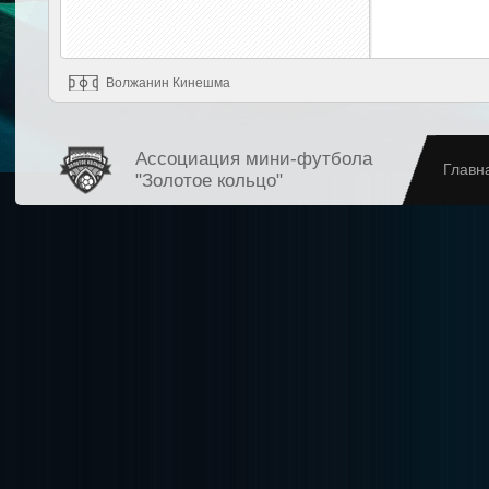
Волжанин Кинешма
Ассоциация мини-футбола
Главн
"Золотое кольцо"