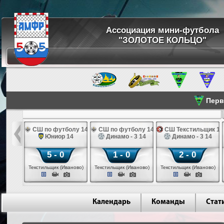
Ассоциация мини-футбола
"ЗОЛОТОЕ КОЛЬЦО"
Перве
ПК 14
СШ по футболу 14
СШ по футболу 14
СШ Текстильщик 14
во 14
Юниор 14
Динамо - 3 14
Динамо - 3 14
5 - 0
1 - 0
2 - 0
инск)
Текстильщик (Иваново)
Текстильщик (Иваново)
Текстильщик (Иваново)
Календарь
Команды
Стат