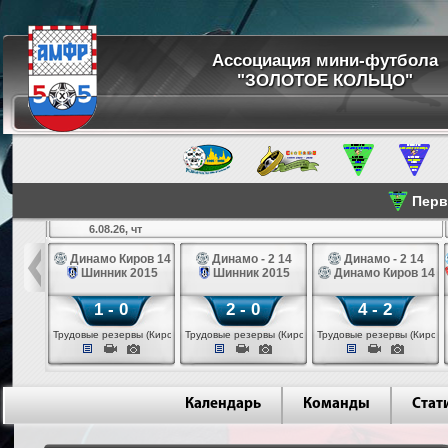
Ассоциация мини-футбола
"ЗОЛОТОЕ КОЛЬЦО"
Перве
6.08.26, чт
а 14
Динамо Киров 14
Динамо - 2 14
Динамо - 2 14
лые 14
Шинник 2015
Шинник 2015
Динамо Киров 14
1 - 0
2 - 0
4 - 2
еповец)
Трудовые резервы (Киров)
Трудовые резервы (Киров)
Трудовые резервы (Киров)
Календарь
Команды
Стат