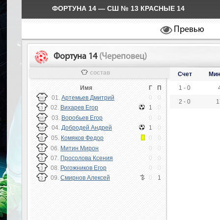
ФОРТУНА 14 — СШ № 13 КРАСНЫЕ 14
Превью
Фортуна 14
(Череповец)
состав
Счет
Мин
Имя
Г
П
1 - 0
01.
Артемьев Дмитрий
0
0
Н
2 - 0
1
02.
Вихарев Егор
1
0
З
03.
Воробьев Егор
0
0
Н
04.
Добродей Андрей
1
0
Н
05.
Комяков Федор
0
0
В
06.
Митин Мирон
0
0
З
07.
Просолова Ксения
0
0
З
08.
Рогожников Егор
0
0
З
09.
Смирнов Алексей
0
1
З