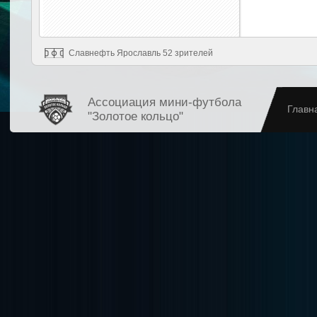
Славнефть Ярославль 52 зрителей
Ассоциация мини-футбола
Главн
"Золотое кольцо"