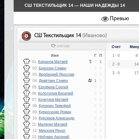
СШ ТЕКСТИЛЬЩИК 14 — НАШИ НАДЕЖДЫ 14
Превью
СШ Текстильщик 14
(Иваново)
состав
Счет
Мину
Имя
Г
П
1 - 0
8
01.
Баранов Матвей
0
1
З
2 - 0
14
02.
Брюзгин Семен
0
0
Н
3 - 0
17
03.
Вербицкий Ярослав
0
0
Н
04.
Девяткин Семен
1
0
Н
05.
Ерофеев Сергей
0
0
В
06.
Колотилов Василий
0
0
З
07.
Кочетков Матвей
0
0
З
08.
Куперин Тимофей
0
0
Н
09.
Курносенко Роман
0
0
Н
10.
Курсеков Александр
0
0
Н
11.
Малягин Матвей
0
0
З
12.
Мирзоев Ренат
0
0
Н
13.
Небукин Арсений
0
0
З