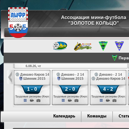
Ассоциация мини-футбола
"ЗОЛОТОЕ КОЛЬЦО"
Перве
6.08.26, чт
а 14
Динамо Киров 14
Динамо - 2 14
Динамо - 2 14
лые 14
Шинник 2015
Шинник 2015
Динамо Киров 14
1 - 0
2 - 0
4 - 2
еповец)
Трудовые резервы (Киров)
Трудовые резервы (Киров)
Трудовые резервы (Киров)
Календарь
Команды
Стат