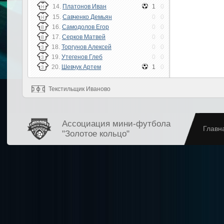
14.
Платонов Иван
1
0
Н
15.
Савченко Демьян
0
0
Н
16.
Самодолов Егор
0
0
В
17.
Серков Матвей
0
0
В
18.
Торгунов Алексей
0
0
З
19.
Утегенов Глеб
0
0
З
20.
Шевчук Артем
1
0
З
Текстильщик Иваново
Ассоциация мини-футбола
Главн
"Золотое кольцо"