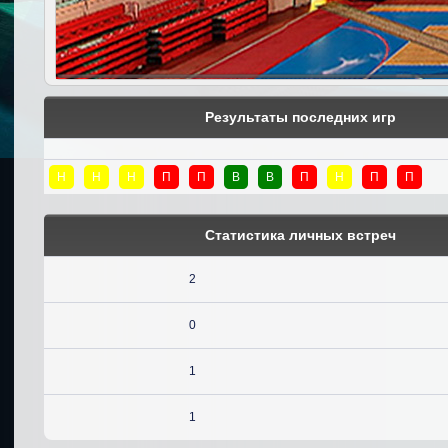
Результаты последних игр
Н
Н
Н
П
П
В
В
П
Н
П
П
Статистика личных встреч
2
0
1
1