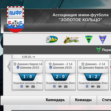
Ассоциация мини-футбола
"ЗОЛОТОЕ КОЛЬЦО"
Перве
6.08.26, чт
а 14
Динамо Киров 14
Динамо - 2 14
Динамо - 2 14
лые 14
Шинник 2015
Шинник 2015
Динамо Киров 14
1 - 0
2 - 0
4 - 2
еповец)
Трудовые резервы (Киров)
Трудовые резервы (Киров)
Трудовые резервы (Киров)
Календарь
Команды
Стат